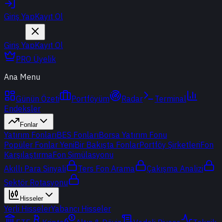
Giriş Yap
Kayıt Ol
Giriş Yap
Kayıt Ol
PRO Üyelik
Ana Menu
Günün Özeti
Portföyüm
Radar
Terminal
Endeksler
Fonlar
Yatırım Fonları
BES Fonları
Borsa Yatırım Fonu
Popüler Fonlar
Yeni
Bir Bakışta Fonlar
Portföy Şirketleri
Fon
Karşılaştırma
Fon Simülasyonu
Akıllı Para Sinyali
Ters Fon Arama
Çakışma Analizi
Sektör Rotasyonu
Hisseler
Yerli Hisseler
Yabancı Hisseler