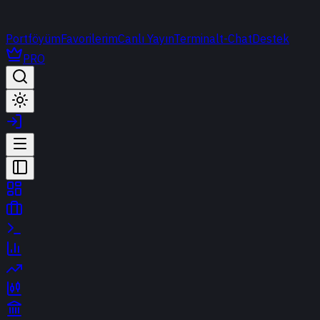
Portföyüm
Favorilerim
Canlı Yayın
Terminal
t-Chat
Destek
PRO