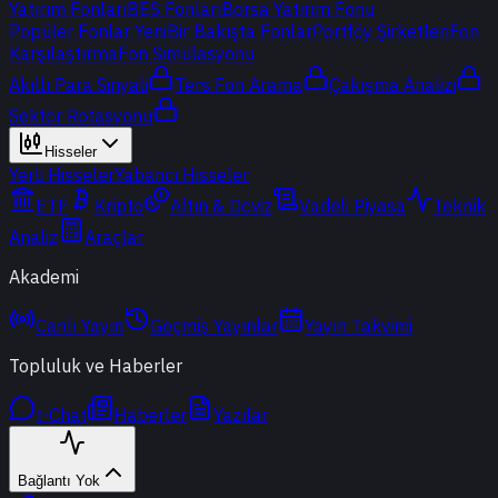
Yatırım Fonları
BES Fonları
Borsa Yatırım Fonu
Popüler Fonlar
Yeni
Bir Bakışta Fonlar
Portföy Şirketleri
Fon
Karşılaştırma
Fon Simülasyonu
Akıllı Para Sinyali
Ters Fon Arama
Çakışma Analizi
Sektör Rotasyonu
Hisseler
Yerli Hisseler
Yabancı Hisseler
ETF
Kripto
Altın & Döviz
Vadeli Piyasa
Teknik
Analiz
Araçlar
Akademi
Canlı Yayın
Geçmiş Yayınlar
Yayın Takvimi
Topluluk ve Haberler
t-Chat
Haberler
Yazılar
Bağlantı Yok