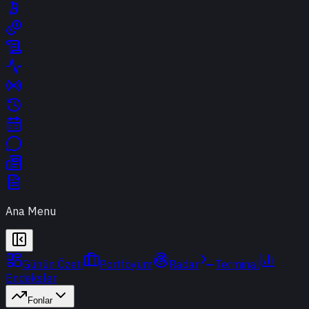
Ana Menu
Günün Özeti
Portföyüm
Radar
Terminal
Endeksler
Fonlar