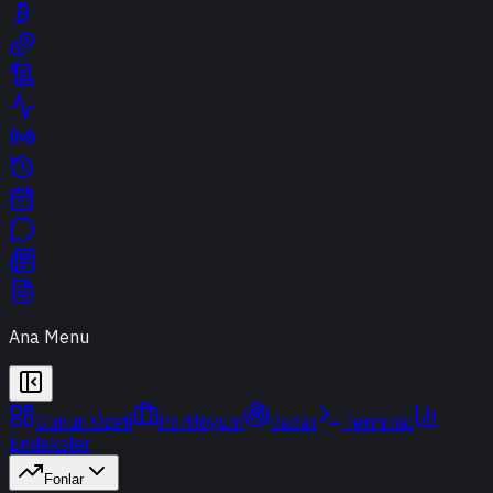
Ana Menu
Günün Özeti
Portföyüm
Radar
Terminal
Endeksler
Fonlar