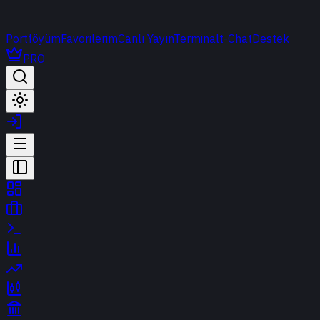
Portföyüm
Favorilerim
Canlı Yayın
Terminal
t-Chat
Destek
PRO