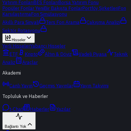
Yatırım Fonları
BES Fonları
Borsa Yatırım Fonu
Popüler Fonlar
Yeni
Bir Bakışta Fonlar
Portföy Şirketleri
Fon
Karşılaştırma
Fon Simülasyonu
Akıllı Para Sinyali
Ters Fon Arama
Çakışma Analizi
Sektör Rotasyonu
Hisseler
Yerli Hisseler
Yabancı Hisseler
ETF
Kripto
Altın & Döviz
Vadeli Piyasa
Teknik
Analiz
Araçlar
Akademi
Canlı Yayın
Geçmiş Yayınlar
Yayın Takvimi
Topluluk ve Haberler
t-Chat
Haberler
Yazılar
Bağlantı Yok