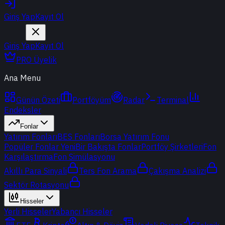
Giriş Yap
Kayıt Ol
Giriş Yap
Kayıt Ol
PRO Üyelik
Ana Menu
Günün Özeti
Portföyüm
Radar
Terminal
Endeksler
Fonlar
Yatırım Fonları
BES Fonları
Borsa Yatırım Fonu
Popüler Fonlar
Yeni
Bir Bakışta Fonlar
Portföy Şirketleri
Fon
Karşılaştırma
Fon Simülasyonu
Akıllı Para Sinyali
Ters Fon Arama
Çakışma Analizi
Sektör Rotasyonu
Hisseler
Yerli Hisseler
Yabancı Hisseler