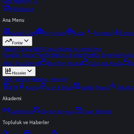
Giriş Yap
Kayıt Ol
PRO Üyelik
Ana Menu
Günün Özeti
Portföyüm
Radar
Terminal
Endek
Fonlar
Yatırım Fonları
BES Fonları
Borsa Yatırım Fonu
Popüler Fonlar
Yeni
Bir Bakışta Fonlar
Portföy Şirketleri
Fon K
Akıllı Para Sinyali
Ters Fon Arama
Çakışma Analizi
S
Hisseler
Yerli Hisseler
Yabancı Hisseler
ETF
Kripto
Altın & Döviz
Vadeli Piyasa
Teknik 
Akademi
Canlı Yayın
Geçmiş Yayınlar
Yayın Takvimi
Topluluk ve Haberler