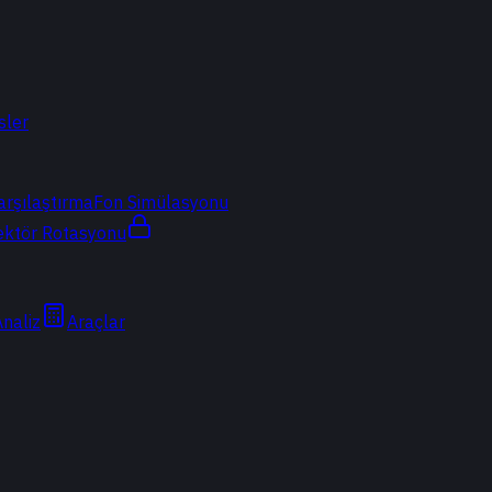
sler
arşılaştırma
Fon Simülasyonu
ektör Rotasyonu
Analiz
Araçlar