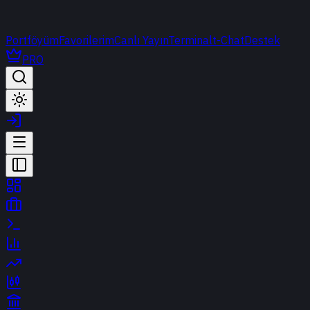
Portföyüm
Favorilerim
Canlı Yayın
Terminal
t-Chat
Destek
PRO