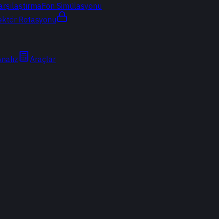
arşılaştırma
Fon Simülasyonu
ektör Rotasyonu
Analiz
Araçlar