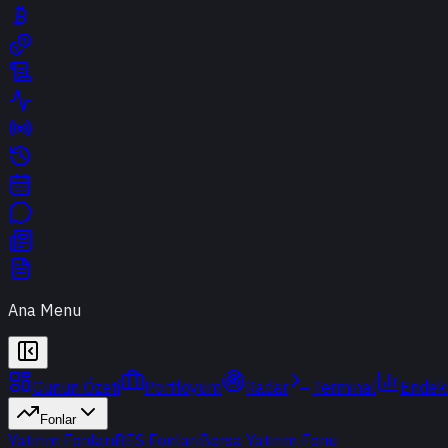
Ana Menu
Günün Özeti
Portföyüm
Radar
Terminal
Endek
Fonlar
Yatırım Fonları
BES Fonları
Borsa Yatırım Fonu