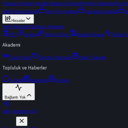
Popüler Fonlar
Yeni
Bir Bakışta Fonlar
Portföy Şirketleri
Fon K
Akıllı Para Sinyali
Ters Fon Arama
Çakışma Analizi
S
Hisseler
Yerli Hisseler
Yabancı Hisseler
ETF
Kripto
Altın & Döviz
Vadeli Piyasa
Teknik 
Akademi
Canlı Yayın
Geçmiş Yayınlar
Yayın Takvimi
Topluluk ve Haberler
t-Chat
Haberler
Yazılar
Bağlantı Yok
Giriş Yap
Kayıt Ol