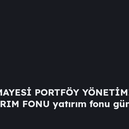
AYESİ PORTFÖY YÖNETİMİ
IRIM FONU
yatırım fonu günc