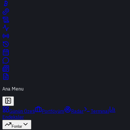
Ana Menu
Günün Özeti
Portföyüm
Radar
Terminal
Endeksler
Fonlar