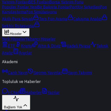
Yatırım Fonları
BES Fonları
Borsa Yatırım Fonu
Popüler Fonlar
Yeni
Bir Bakışta Fonlar
Portföy Şirketleri
Fon
Karşılaştırma
Fon Simülasyonu
Akıllı Para Sinyali
Ters Fon Arama
Çakışma Analizi
Sektör Rotasyonu
Hisseler
Yerli Hisseler
Yabancı Hisseler
ETF
Kripto
Altın & Döviz
Vadeli Piyasa
Teknik
Analiz
Araçlar
Akademi
Canlı Yayın
Geçmiş Yayınlar
Yayın Takvimi
Topluluk ve Haberler
t-Chat
Haberler
Yazılar
Bağlantı Yok