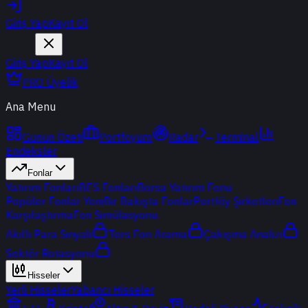
Giriş Yap
Kayıt Ol
Giriş Yap
Kayıt Ol
PRO Üyelik
Ana Menu
Günün Özeti
Portföyüm
Radar
Terminal
Endeksler
Fonlar
Yatırım Fonları
BES Fonları
Borsa Yatırım Fonu
Popüler Fonlar
Yeni
Bir Bakışta Fonlar
Portföy Şirketleri
Fon
Karşılaştırma
Fon Simülasyonu
Akıllı Para Sinyali
Ters Fon Arama
Çakışma Analizi
Sektör Rotasyonu
Hisseler
Yerli Hisseler
Yabancı Hisseler