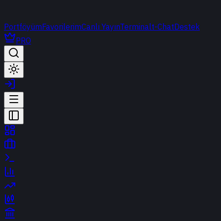
Portföyüm
Favorilerim
Canlı Yayın
Terminal
t-Chat
Destek
PRO