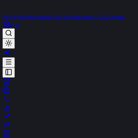
Portföyüm
Favorilerim
Canlı Yayın
Terminal
t-Chat
Destek
PRO