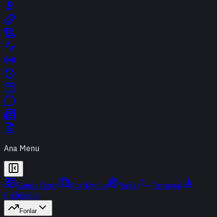
Ana Menu
Günün Özeti
Portföyüm
Radar
Terminal
Endeksler
Fonlar