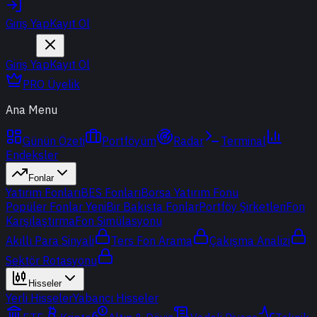
Giriş Yap
Kayıt Ol
Giriş Yap
Kayıt Ol
PRO Üyelik
Ana Menu
Günün Özeti
Portföyüm
Radar
Terminal
Endeksler
Fonlar
Yatırım Fonları
BES Fonları
Borsa Yatırım Fonu
Popüler Fonlar
Yeni
Bir Bakışta Fonlar
Portföy Şirketleri
Fon
Karşılaştırma
Fon Simülasyonu
Akıllı Para Sinyali
Ters Fon Arama
Çakışma Analizi
Sektör Rotasyonu
Hisseler
Yerli Hisseler
Yabancı Hisseler