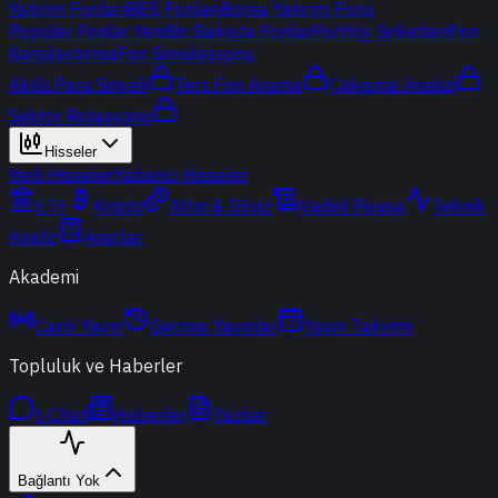
Yatırım Fonları
BES Fonları
Borsa Yatırım Fonu
Popüler Fonlar
Yeni
Bir Bakışta Fonlar
Portföy Şirketleri
Fon
Karşılaştırma
Fon Simülasyonu
Akıllı Para Sinyali
Ters Fon Arama
Çakışma Analizi
Sektör Rotasyonu
Hisseler
Yerli Hisseler
Yabancı Hisseler
ETF
Kripto
Altın & Döviz
Vadeli Piyasa
Teknik
Analiz
Araçlar
Akademi
Canlı Yayın
Geçmiş Yayınlar
Yayın Takvimi
Topluluk ve Haberler
t-Chat
Haberler
Yazılar
Bağlantı Yok