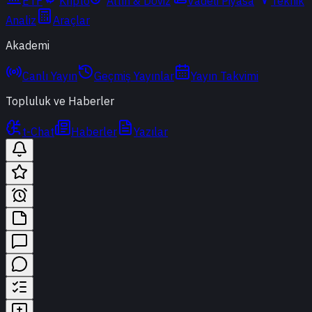
ETF
Kripto
Altın & Döviz
Vadeli Piyasa
Teknik
Analiz
Araçlar
Akademi
Canlı Yayın
Geçmiş Yayınlar
Yayın Takvimi
Topluluk ve Haberler
t-Chat
Haberler
Yazılar