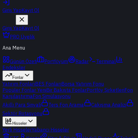
Giriş Yap
Kayıt Ol
Giriş Yap
Kayıt Ol
PRO Üyelik
Ana Menu
Günün Özeti
Portföyüm
Radar
Terminal
Endeksler
Fonlar
Yatırım Fonları
BES Fonları
Borsa Yatırım Fonu
Popüler Fonlar
Yeni
Bir Bakışta Fonlar
Portföy Şirketleri
Fon
Karşılaştırma
Fon Simülasyonu
Akıllı Para Sinyali
Ters Fon Arama
Çakışma Analizi
Sektör Rotasyonu
Hisseler
Yerli Hisseler
Yabancı Hisseler