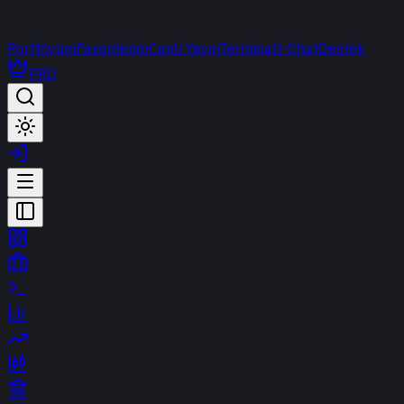
Portföyüm
Favorilerim
Canlı Yayın
Terminal
t-Chat
Destek
PRO