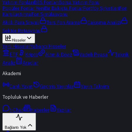
Yatırım Fonları
BES Fonları
Borsa Yatırım Fonu
Popüler Fonlar
Yeni
Bir Bakışta Fonlar
Portföy Şirketleri
Fon
Karşılaştırma
Fon Simülasyonu
Akıllı Para Sinyali
Ters Fon Arama
Çakışma Analizi
Sektör Rotasyonu
Hisseler
Yerli Hisseler
Yabancı Hisseler
ETF
Kripto
Altın & Döviz
Vadeli Piyasa
Teknik
Analiz
Araçlar
Akademi
Canlı Yayın
Geçmiş Yayınlar
Yayın Takvimi
Topluluk ve Haberler
t-Chat
Haberler
Yazılar
Bağlantı Yok