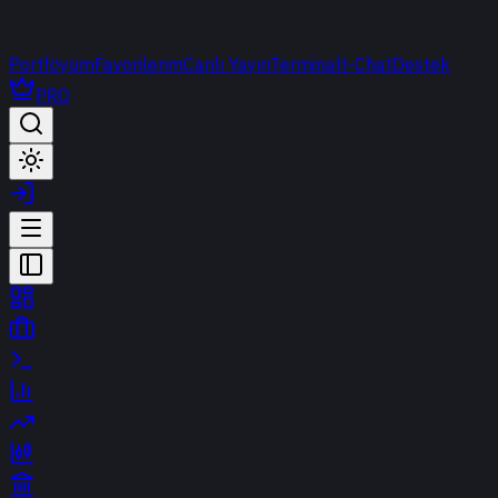
Portföyüm
Favorilerim
Canlı Yayın
Terminal
t-Chat
Destek
PRO