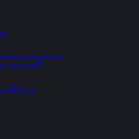
sler
arşılaştırma
Fon Simülasyonu
ektör Rotasyonu
Analiz
Araçlar