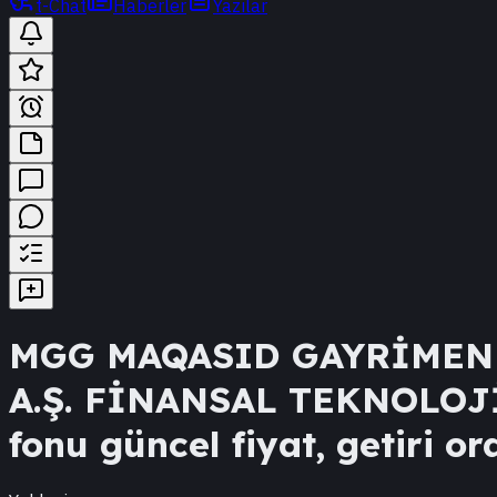
t-Chat
Haberler
Yazılar
MGG
MAQASID GAYRİMEN
A.Ş. FİNANSAL TEKNOLOJ
fonu güncel fiyat, getiri or