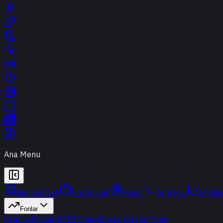
Ana Menu
Günün Özeti
Portföyüm
Radar
Terminal
Endek
Fonlar
Yatırım Fonları
BES Fonları
Borsa Yatırım Fonu