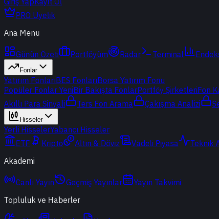
Giriş Yap
Kayıt Ol
PRO Üyelik
Ana Menu
Günün Özeti
Portföyüm
Radar
Terminal
Endek
Fonlar
Yatırım Fonları
BES Fonları
Borsa Yatırım Fonu
Popüler Fonlar
Yeni
Bir Bakışta Fonlar
Portföy Şirketleri
Fon K
Akıllı Para Sinyali
Ters Fon Arama
Çakışma Analizi
S
Hisseler
Yerli Hisseler
Yabancı Hisseler
ETF
Kripto
Altın & Döviz
Vadeli Piyasa
Teknik 
Akademi
Canlı Yayın
Geçmiş Yayınlar
Yayın Takvimi
Topluluk ve Haberler