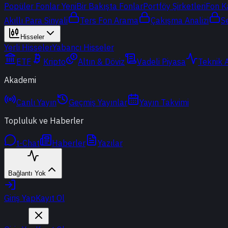
Popüler Fonlar
Yeni
Bir Bakışta Fonlar
Portföy Şirketleri
Fon K
Akıllı Para Sinyali
Ters Fon Arama
Çakışma Analizi
S
Hisseler
Yerli Hisseler
Yabancı Hisseler
ETF
Kripto
Altın & Döviz
Vadeli Piyasa
Teknik 
Akademi
Canlı Yayın
Geçmiş Yayınlar
Yayın Takvimi
Topluluk ve Haberler
t-Chat
Haberler
Yazılar
Bağlantı Yok
Giriş Yap
Kayıt Ol