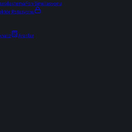
arşılaştırma
Fon Simülasyonu
ektör Rotasyonu
Analiz
Araçlar