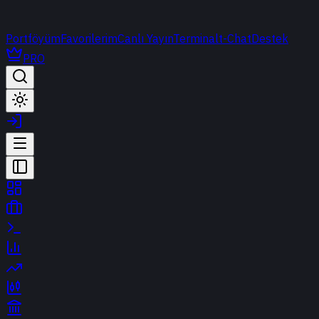
Portföyüm
Favorilerim
Canlı Yayın
Terminal
t-Chat
Destek
PRO