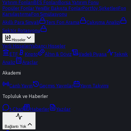
Yatırım Fonları
BES Fonları
Borsa Yatırım Fonu
Popüler Fonlar
Yeni
Bir Bakışta Fonlar
Portföy Şirketleri
Fon
Karşılaştırma
Fon Simülasyonu
Akıllı Para Sinyali
Ters Fon Arama
Çakışma Analizi
Sektör Rotasyonu
Hisseler
Yerli Hisseler
Yabancı Hisseler
ETF
Kripto
Altın & Döviz
Vadeli Piyasa
Teknik
Analiz
Araçlar
Akademi
Canlı Yayın
Geçmiş Yayınlar
Yayın Takvimi
Topluluk ve Haberler
t-Chat
Haberler
Yazılar
Bağlantı Yok