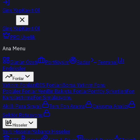
Giriş Yap
Kayıt Ol
Giriş Yap
Kayıt Ol
PRO Üyelik
Ana Menu
Günün Özeti
Portföyüm
Radar
Terminal
Endeksler
Fonlar
Yatırım Fonları
BES Fonları
Borsa Yatırım Fonu
Popüler Fonlar
Yeni
Bir Bakışta Fonlar
Portföy Şirketleri
Fon
Karşılaştırma
Fon Simülasyonu
Akıllı Para Sinyali
Ters Fon Arama
Çakışma Analizi
Sektör Rotasyonu
Hisseler
Yerli Hisseler
Yabancı Hisseler