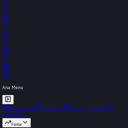
Ana Menu
Günün Özeti
Portföyüm
Radar
Terminal
Endeksler
Fonlar