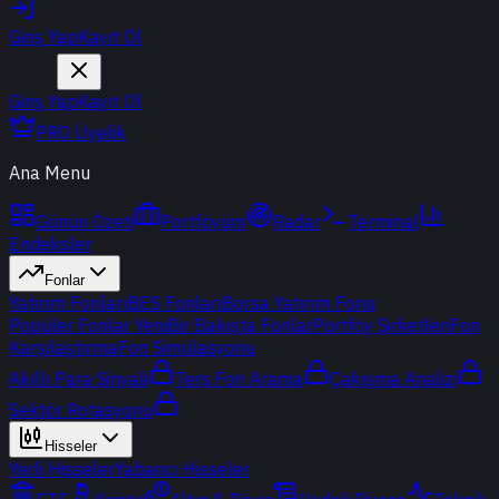
Giriş Yap
Kayıt Ol
Giriş Yap
Kayıt Ol
PRO Üyelik
Ana Menu
Günün Özeti
Portföyüm
Radar
Terminal
Endeksler
Fonlar
Yatırım Fonları
BES Fonları
Borsa Yatırım Fonu
Popüler Fonlar
Yeni
Bir Bakışta Fonlar
Portföy Şirketleri
Fon
Karşılaştırma
Fon Simülasyonu
Akıllı Para Sinyali
Ters Fon Arama
Çakışma Analizi
Sektör Rotasyonu
Hisseler
Yerli Hisseler
Yabancı Hisseler