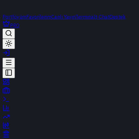
Portföyüm
Favorilerim
Canlı Yayın
Terminal
t-Chat
Destek
PRO