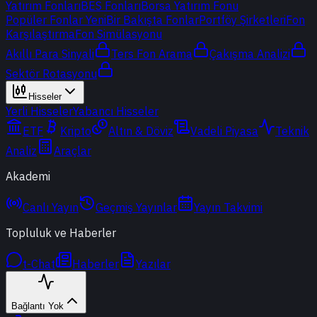
Yatırım Fonları
BES Fonları
Borsa Yatırım Fonu
Popüler Fonlar
Yeni
Bir Bakışta Fonlar
Portföy Şirketleri
Fon
Karşılaştırma
Fon Simülasyonu
Akıllı Para Sinyali
Ters Fon Arama
Çakışma Analizi
Sektör Rotasyonu
Hisseler
Yerli Hisseler
Yabancı Hisseler
ETF
Kripto
Altın & Döviz
Vadeli Piyasa
Teknik
Analiz
Araçlar
Akademi
Canlı Yayın
Geçmiş Yayınlar
Yayın Takvimi
Topluluk ve Haberler
t-Chat
Haberler
Yazılar
Bağlantı Yok