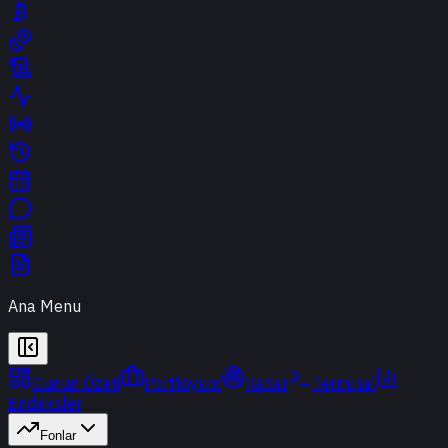
Ana Menu
Günün Özeti
Portföyüm
Radar
Terminal
Endeksler
Fonlar