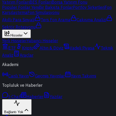
Yatırım Fonları
BES Fonları
Borsa Yatırım Fonu
Popüler Fonlar
Yeni
Bir Bakışta Fonlar
Portföy Şirketleri
Fon
Karşılaştırma
Fon Simülasyonu
Akıllı Para Sinyali
Ters Fon Arama
Çakışma Analizi
Sektör Rotasyonu
Hisseler
Yerli Hisseler
Yabancı Hisseler
ETF
Kripto
Altın & Döviz
Vadeli Piyasa
Teknik
Analiz
Araçlar
Akademi
Canlı Yayın
Geçmiş Yayınlar
Yayın Takvimi
Topluluk ve Haberler
t-Chat
Haberler
Yazılar
Bağlantı Yok