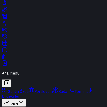
Ana Menu
Günün Özeti
Portföyüm
Radar
Terminal
Endeksler
Fonlar