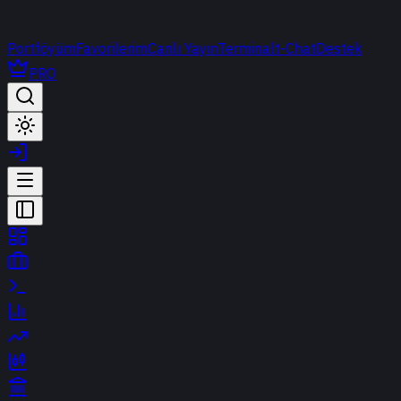
Portföyüm
Favorilerim
Canlı Yayın
Terminal
t-Chat
Destek
PRO