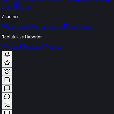
ETF
Kripto
Altın & Döviz
Vadeli Piyasa
Teknik
Analiz
Araçlar
Akademi
Canlı Yayın
Geçmiş Yayınlar
Yayın Takvimi
Topluluk ve Haberler
t-Chat
Haberler
Yazılar