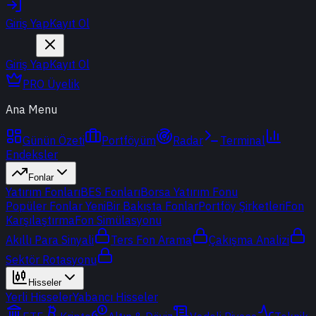
Giriş Yap
Kayıt Ol
Giriş Yap
Kayıt Ol
PRO Üyelik
Ana Menu
Günün Özeti
Portföyüm
Radar
Terminal
Endeksler
Fonlar
Yatırım Fonları
BES Fonları
Borsa Yatırım Fonu
Popüler Fonlar
Yeni
Bir Bakışta Fonlar
Portföy Şirketleri
Fon
Karşılaştırma
Fon Simülasyonu
Akıllı Para Sinyali
Ters Fon Arama
Çakışma Analizi
Sektör Rotasyonu
Hisseler
Yerli Hisseler
Yabancı Hisseler