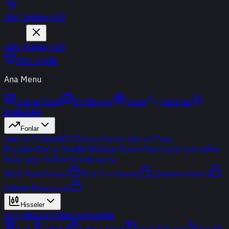
Giriş Yap
Kayıt Ol
Giriş Yap
Kayıt Ol
PRO Üyelik
Ana Menu
Günün Özeti
Portföyüm
Radar
Terminal
Endeksler
Fonlar
Yatırım Fonları
BES Fonları
Borsa Yatırım Fonu
Popüler Fonlar
Yeni
Bir Bakışta Fonlar
Portföy Şirketleri
Fon
Karşılaştırma
Fon Simülasyonu
Akıllı Para Sinyali
Ters Fon Arama
Çakışma Analizi
Sektör Rotasyonu
Hisseler
Yerli Hisseler
Yabancı Hisseler