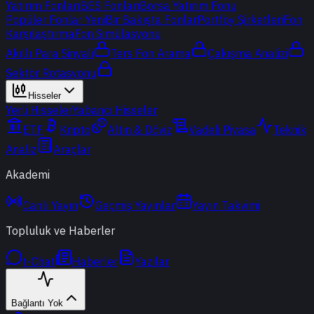
Yatırım Fonları
BES Fonları
Borsa Yatırım Fonu
Popüler Fonlar
Yeni
Bir Bakışta Fonlar
Portföy Şirketleri
Fon
Karşılaştırma
Fon Simülasyonu
Akıllı Para Sinyali
Ters Fon Arama
Çakışma Analizi
Sektör Rotasyonu
Hisseler
Yerli Hisseler
Yabancı Hisseler
ETF
Kripto
Altın & Döviz
Vadeli Piyasa
Teknik
Analiz
Araçlar
Akademi
Canlı Yayın
Geçmiş Yayınlar
Yayın Takvimi
Topluluk ve Haberler
t-Chat
Haberler
Yazılar
Bağlantı Yok