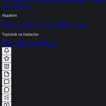
ETF
Kripto
Altın & Döviz
Vadeli Piyasa
Teknik
Analiz
Araçlar
Akademi
Canlı Yayın
Geçmiş Yayınlar
Yayın Takvimi
Topluluk ve Haberler
t-Chat
Haberler
Yazılar