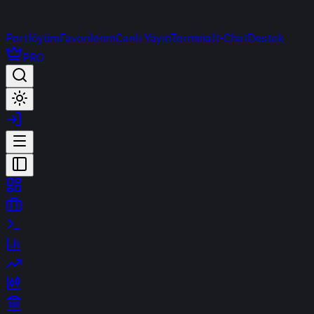
Portföyüm
Favorilerim
Canlı Yayın
Terminal
t-Chat
Destek
PRO