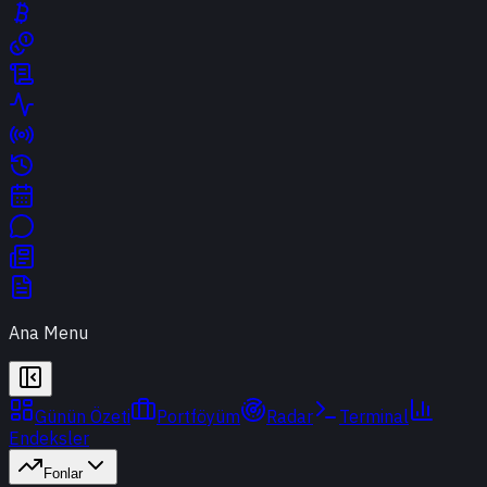
Ana Menu
Günün Özeti
Portföyüm
Radar
Terminal
Endeksler
Fonlar