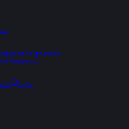
sler
arşılaştırma
Fon Simülasyonu
ektör Rotasyonu
Analiz
Araçlar