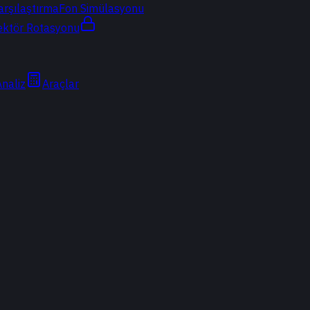
arşılaştırma
Fon Simülasyonu
ektör Rotasyonu
Analiz
Araçlar