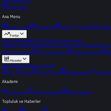
Giriş Yap
Kayıt Ol
PRO Üyelik
Ana Menu
Günün Özeti
Portföyüm
Radar
Terminal
Endek
Fonlar
Yatırım Fonları
BES Fonları
Borsa Yatırım Fonu
Popüler Fonlar
Yeni
Bir Bakışta Fonlar
Portföy Şirketleri
Fon K
Akıllı Para Sinyali
Ters Fon Arama
Çakışma Analizi
S
Hisseler
Yerli Hisseler
Yabancı Hisseler
ETF
Kripto
Altın & Döviz
Vadeli Piyasa
Teknik 
Akademi
Canlı Yayın
Geçmiş Yayınlar
Yayın Takvimi
Topluluk ve Haberler