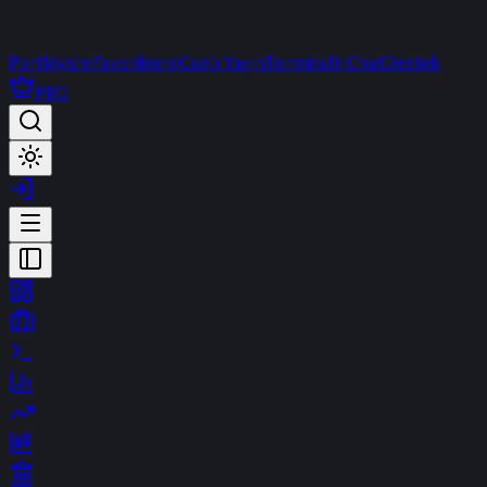
Portföyüm
Favorilerim
Canlı Yayın
Terminal
t-Chat
Destek
PRO