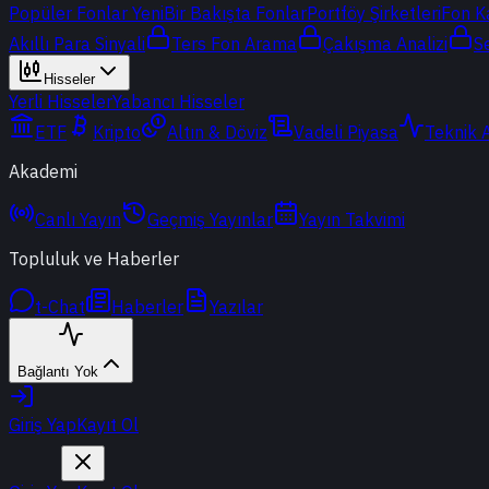
Popüler Fonlar
Yeni
Bir Bakışta Fonlar
Portföy Şirketleri
Fon K
Akıllı Para Sinyali
Ters Fon Arama
Çakışma Analizi
S
Hisseler
Yerli Hisseler
Yabancı Hisseler
ETF
Kripto
Altın & Döviz
Vadeli Piyasa
Teknik 
Akademi
Canlı Yayın
Geçmiş Yayınlar
Yayın Takvimi
Topluluk ve Haberler
t-Chat
Haberler
Yazılar
Bağlantı Yok
Giriş Yap
Kayıt Ol