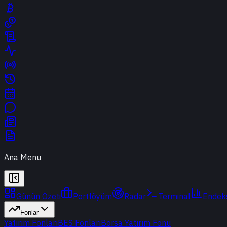
Ana Menu
Günün Özeti
Portföyüm
Radar
Terminal
Endek
Fonlar
Yatırım Fonları
BES Fonları
Borsa Yatırım Fonu