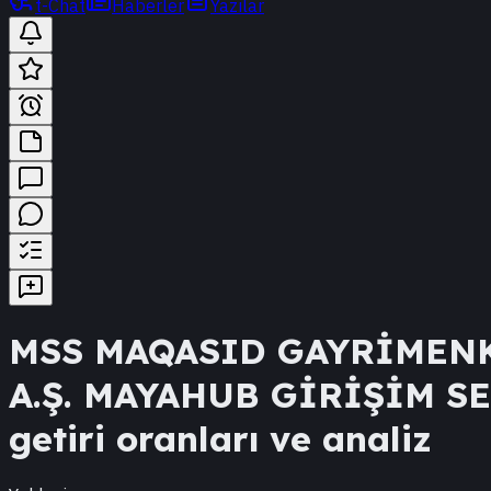
t-Chat
Haberler
Yazılar
MSS
MAQASID GAYRİMENK
A.Ş. MAYAHUB GİRİŞİM S
getiri oranları ve analiz