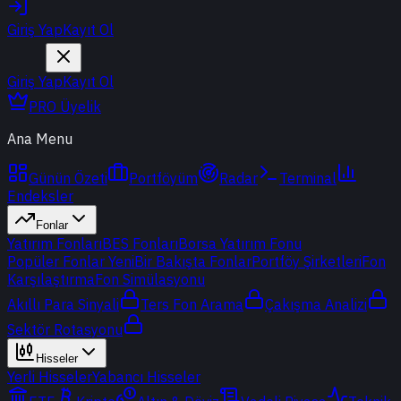
Giriş Yap
Kayıt Ol
Giriş Yap
Kayıt Ol
PRO Üyelik
Ana Menu
Günün Özeti
Portföyüm
Radar
Terminal
Endeksler
Fonlar
Yatırım Fonları
BES Fonları
Borsa Yatırım Fonu
Popüler Fonlar
Yeni
Bir Bakışta Fonlar
Portföy Şirketleri
Fon
Karşılaştırma
Fon Simülasyonu
Akıllı Para Sinyali
Ters Fon Arama
Çakışma Analizi
Sektör Rotasyonu
Hisseler
Yerli Hisseler
Yabancı Hisseler