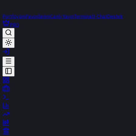
Portföyüm
Favorilerim
Canlı Yayın
Terminal
t-Chat
Destek
PRO