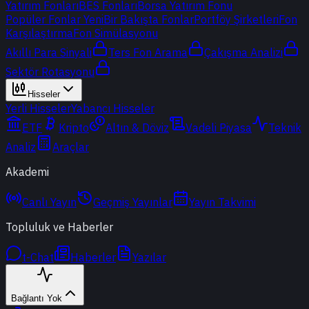
Yatırım Fonları
BES Fonları
Borsa Yatırım Fonu
Popüler Fonlar
Yeni
Bir Bakışta Fonlar
Portföy Şirketleri
Fon
Karşılaştırma
Fon Simülasyonu
Akıllı Para Sinyali
Ters Fon Arama
Çakışma Analizi
Sektör Rotasyonu
Hisseler
Yerli Hisseler
Yabancı Hisseler
ETF
Kripto
Altın & Döviz
Vadeli Piyasa
Teknik
Analiz
Araçlar
Akademi
Canlı Yayın
Geçmiş Yayınlar
Yayın Takvimi
Topluluk ve Haberler
t-Chat
Haberler
Yazılar
Bağlantı Yok