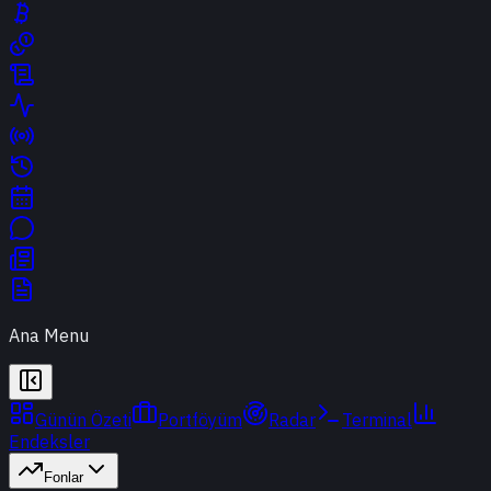
Ana Menu
Günün Özeti
Portföyüm
Radar
Terminal
Endeksler
Fonlar