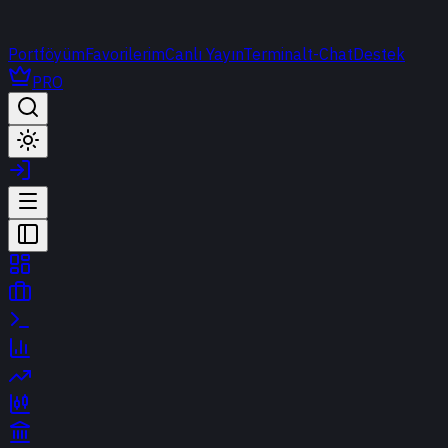
Portföyüm
Favorilerim
Canlı Yayın
Terminal
t-Chat
Destek
PRO