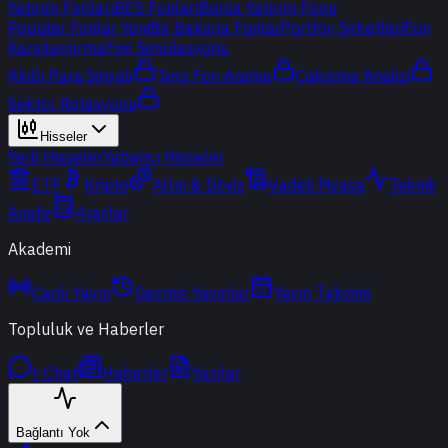
Yatırım Fonları
BES Fonları
Borsa Yatırım Fonu
Popüler Fonlar
Yeni
Bir Bakışta Fonlar
Portföy Şirketleri
Fon
Karşılaştırma
Fon Simülasyonu
Akıllı Para Sinyali
Ters Fon Arama
Çakışma Analizi
Sektör Rotasyonu
Hisseler
Yerli Hisseler
Yabancı Hisseler
ETF
Kripto
Altın & Döviz
Vadeli Piyasa
Teknik
Analiz
Araçlar
Akademi
Canlı Yayın
Geçmiş Yayınlar
Yayın Takvimi
Topluluk ve Haberler
t-Chat
Haberler
Yazılar
Bağlantı Yok