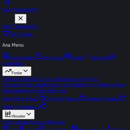
Giriş Yap
Kayıt Ol
Giriş Yap
Kayıt Ol
PRO Üyelik
Ana Menu
Günün Özeti
Portföyüm
Radar
Terminal
Endeksler
Fonlar
Yatırım Fonları
BES Fonları
Borsa Yatırım Fonu
Popüler Fonlar
Yeni
Bir Bakışta Fonlar
Portföy Şirketleri
Fon
Karşılaştırma
Fon Simülasyonu
Akıllı Para Sinyali
Ters Fon Arama
Çakışma Analizi
Sektör Rotasyonu
Hisseler
Yerli Hisseler
Yabancı Hisseler