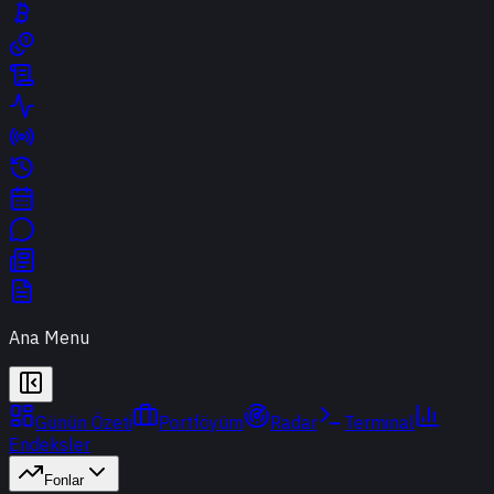
Ana Menu
Günün Özeti
Portföyüm
Radar
Terminal
Endeksler
Fonlar