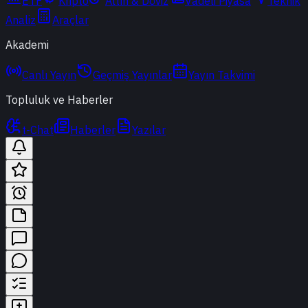
ETF
Kripto
Altın & Döviz
Vadeli Piyasa
Teknik
Analiz
Araçlar
Akademi
Canlı Yayın
Geçmiş Yayınlar
Yayın Takvimi
Topluluk ve Haberler
t-Chat
Haberler
Yazılar