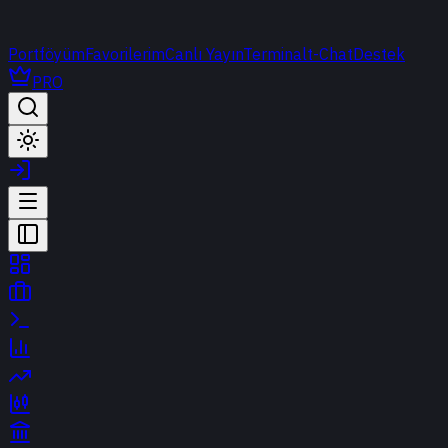
Portföyüm
Favorilerim
Canlı Yayın
Terminal
t-Chat
Destek
PRO