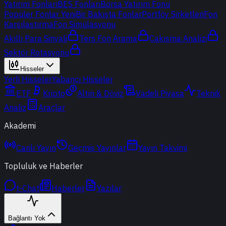
Yatırım Fonları
BES Fonları
Borsa Yatırım Fonu
Popüler Fonlar
Yeni
Bir Bakışta Fonlar
Portföy Şirketleri
Fon
Karşılaştırma
Fon Simülasyonu
Akıllı Para Sinyali
Ters Fon Arama
Çakışma Analizi
Sektör Rotasyonu
Hisseler
Yerli Hisseler
Yabancı Hisseler
ETF
Kripto
Altın & Döviz
Vadeli Piyasa
Teknik
Analiz
Araçlar
Akademi
Canlı Yayın
Geçmiş Yayınlar
Yayın Takvimi
Topluluk ve Haberler
t-Chat
Haberler
Yazılar
Bağlantı Yok