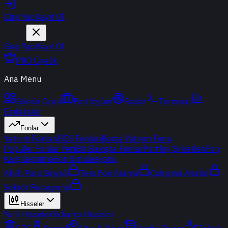
Giriş Yap
Kayıt Ol
Giriş Yap
Kayıt Ol
PRO Üyelik
Ana Menu
Günün Özeti
Portföyüm
Radar
Terminal
Endeksler
Fonlar
Yatırım Fonları
BES Fonları
Borsa Yatırım Fonu
Popüler Fonlar
Yeni
Bir Bakışta Fonlar
Portföy Şirketleri
Fon
Karşılaştırma
Fon Simülasyonu
Akıllı Para Sinyali
Ters Fon Arama
Çakışma Analizi
Sektör Rotasyonu
Hisseler
Yerli Hisseler
Yabancı Hisseler