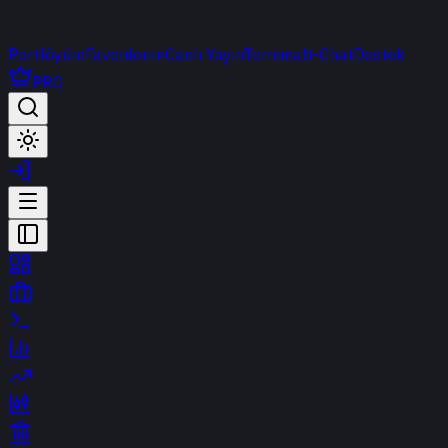
Portföyüm
Favorilerim
Canlı Yayın
Terminal
t-Chat
Destek
PRO