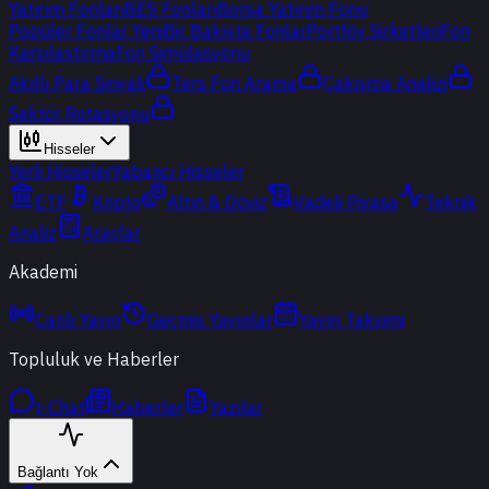
Yatırım Fonları
BES Fonları
Borsa Yatırım Fonu
Popüler Fonlar
Yeni
Bir Bakışta Fonlar
Portföy Şirketleri
Fon
Karşılaştırma
Fon Simülasyonu
Akıllı Para Sinyali
Ters Fon Arama
Çakışma Analizi
Sektör Rotasyonu
Hisseler
Yerli Hisseler
Yabancı Hisseler
ETF
Kripto
Altın & Döviz
Vadeli Piyasa
Teknik
Analiz
Araçlar
Akademi
Canlı Yayın
Geçmiş Yayınlar
Yayın Takvimi
Topluluk ve Haberler
t-Chat
Haberler
Yazılar
Bağlantı Yok