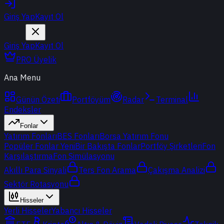
Giriş Yap
Kayıt Ol
Giriş Yap
Kayıt Ol
PRO Üyelik
Ana Menu
Günün Özeti
Portföyüm
Radar
Terminal
Endeksler
Fonlar
Yatırım Fonları
BES Fonları
Borsa Yatırım Fonu
Popüler Fonlar
Yeni
Bir Bakışta Fonlar
Portföy Şirketleri
Fon
Karşılaştırma
Fon Simülasyonu
Akıllı Para Sinyali
Ters Fon Arama
Çakışma Analizi
Sektör Rotasyonu
Hisseler
Yerli Hisseler
Yabancı Hisseler