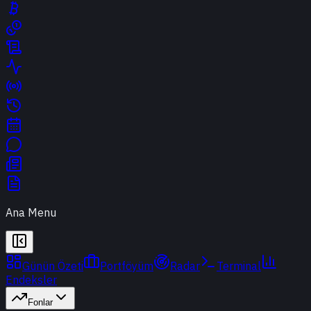
Ana Menu
Günün Özeti
Portföyüm
Radar
Terminal
Endeksler
Fonlar