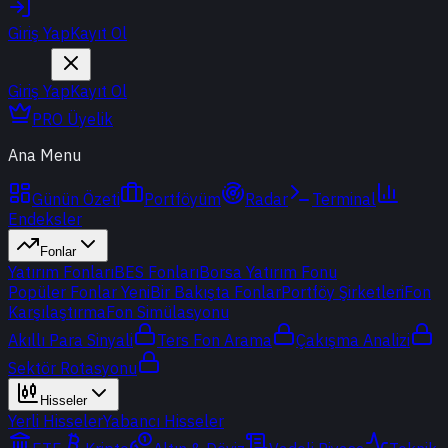
Giriş Yap
Kayıt Ol
Giriş Yap
Kayıt Ol
PRO Üyelik
Ana Menu
Günün Özeti
Portföyüm
Radar
Terminal
Endeksler
Fonlar
Yatırım Fonları
BES Fonları
Borsa Yatırım Fonu
Popüler Fonlar
Yeni
Bir Bakışta Fonlar
Portföy Şirketleri
Fon
Karşılaştırma
Fon Simülasyonu
Akıllı Para Sinyali
Ters Fon Arama
Çakışma Analizi
Sektör Rotasyonu
Hisseler
Yerli Hisseler
Yabancı Hisseler