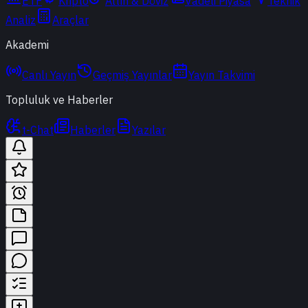
ETF
Kripto
Altın & Döviz
Vadeli Piyasa
Teknik
Analiz
Araçlar
Akademi
Canlı Yayın
Geçmiş Yayınlar
Yayın Takvimi
Topluluk ve Haberler
t-Chat
Haberler
Yazılar