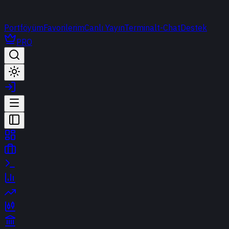
Portföyüm
Favorilerim
Canlı Yayın
Terminal
t-Chat
Destek
PRO