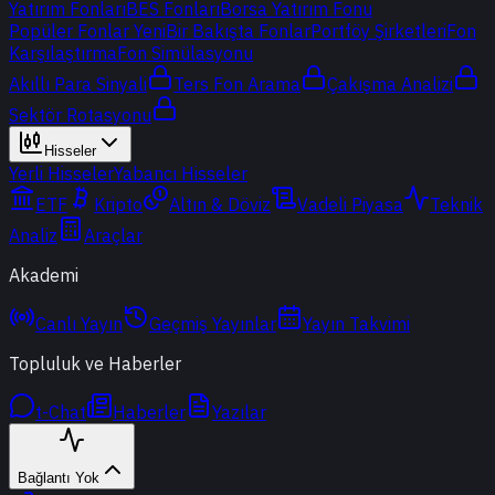
Yatırım Fonları
BES Fonları
Borsa Yatırım Fonu
Popüler Fonlar
Yeni
Bir Bakışta Fonlar
Portföy Şirketleri
Fon
Karşılaştırma
Fon Simülasyonu
Akıllı Para Sinyali
Ters Fon Arama
Çakışma Analizi
Sektör Rotasyonu
Hisseler
Yerli Hisseler
Yabancı Hisseler
ETF
Kripto
Altın & Döviz
Vadeli Piyasa
Teknik
Analiz
Araçlar
Akademi
Canlı Yayın
Geçmiş Yayınlar
Yayın Takvimi
Topluluk ve Haberler
t-Chat
Haberler
Yazılar
Bağlantı Yok