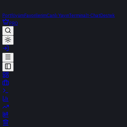
Portföyüm
Favorilerim
Canlı Yayın
Terminal
t-Chat
Destek
PRO