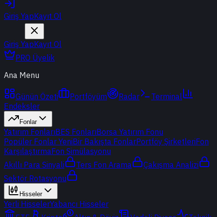
Giriş Yap
Kayıt Ol
Giriş Yap
Kayıt Ol
PRO Üyelik
Ana Menu
Günün Özeti
Portföyüm
Radar
Terminal
Endeksler
Fonlar
Yatırım Fonları
BES Fonları
Borsa Yatırım Fonu
Popüler Fonlar
Yeni
Bir Bakışta Fonlar
Portföy Şirketleri
Fon
Karşılaştırma
Fon Simülasyonu
Akıllı Para Sinyali
Ters Fon Arama
Çakışma Analizi
Sektör Rotasyonu
Hisseler
Yerli Hisseler
Yabancı Hisseler