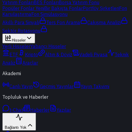
Yatırım Fonları
BES Fonları
Borsa Yatırım Fonu
Popüler Fonlar
Yeni
Bir Bakışta Fonlar
Portföy Şirketleri
Fon
Karşılaştırma
Fon Simülasyonu
Akıllı Para Sinyali
Ters Fon Arama
Çakışma Analizi
Sektör Rotasyonu
Hisseler
Yerli Hisseler
Yabancı Hisseler
ETF
Kripto
Altın & Döviz
Vadeli Piyasa
Teknik
Analiz
Araçlar
Akademi
Canlı Yayın
Geçmiş Yayınlar
Yayın Takvimi
Topluluk ve Haberler
t-Chat
Haberler
Yazılar
Bağlantı Yok