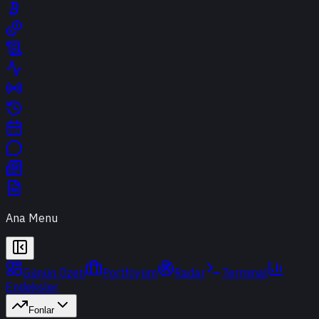
Ana Menu
Günün Özeti
Portföyüm
Radar
Terminal
Endeksler
Fonlar