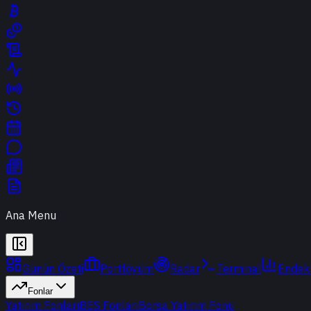
Ana Menu
Günün Özeti
Portföyüm
Radar
Terminal
Endek
Fonlar
Yatırım Fonları
BES Fonları
Borsa Yatırım Fonu