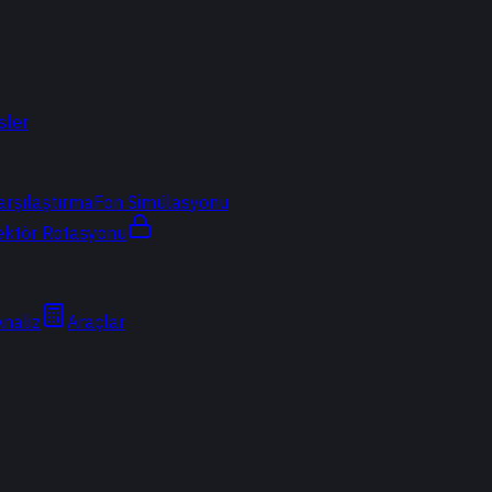
sler
arşılaştırma
Fon Simülasyonu
ektör Rotasyonu
Analiz
Araçlar