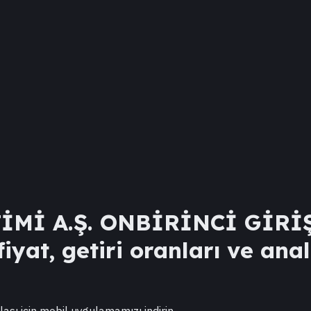
İMİ A.Ş. ONBİRİNCİ GİRİ
iyat, getiri oranları ve anal
lası için mobil uygulamamızı indirin.