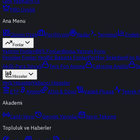
Giriş Yap
Kayıt Ol
PRO Üyelik
Ana Menu
Günün Özeti
Portföyüm
Radar
Terminal
Endek
Fonlar
Yatırım Fonları
BES Fonları
Borsa Yatırım Fonu
Popüler Fonlar
Yeni
Bir Bakışta Fonlar
Portföy Şirketleri
Fon K
Akıllı Para Sinyali
Ters Fon Arama
Çakışma Analizi
S
Hisseler
Yerli Hisseler
Yabancı Hisseler
ETF
Kripto
Altın & Döviz
Vadeli Piyasa
Teknik 
Akademi
Canlı Yayın
Geçmiş Yayınlar
Yayın Takvimi
Topluluk ve Haberler