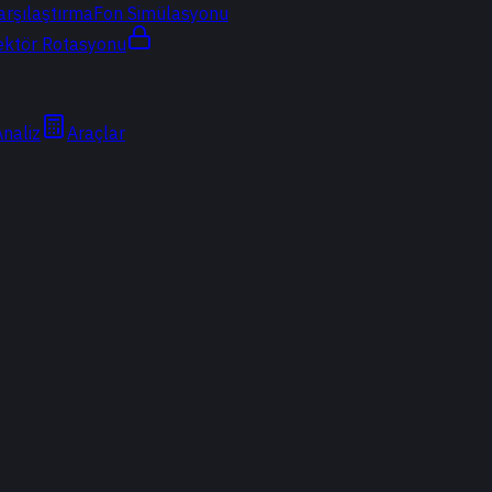
arşılaştırma
Fon Simülasyonu
ektör Rotasyonu
Analiz
Araçlar