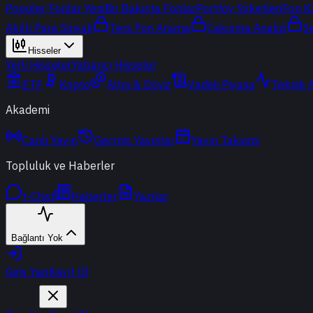
Popüler Fonlar
Yeni
Bir Bakışta Fonlar
Portföy Şirketleri
Fon K
Akıllı Para Sinyali
Ters Fon Arama
Çakışma Analizi
S
Hisseler
Yerli Hisseler
Yabancı Hisseler
ETF
Kripto
Altın & Döviz
Vadeli Piyasa
Teknik 
Akademi
Canlı Yayın
Geçmiş Yayınlar
Yayın Takvimi
Topluluk ve Haberler
t-Chat
Haberler
Yazılar
Bağlantı Yok
Giriş Yap
Kayıt Ol