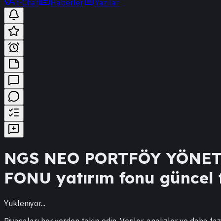
t-Chat
Haberler
Yazılar
NGS
NEO PORTFÖY YÖNET
FONU
yatırım fonu güncel f
Yukleniyor...
Piyasaları her yerden takip edin. Veriler, analizler ve daha faz