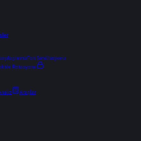
sler
arşılaştırma
Fon Simülasyonu
ektör Rotasyonu
Analiz
Araçlar