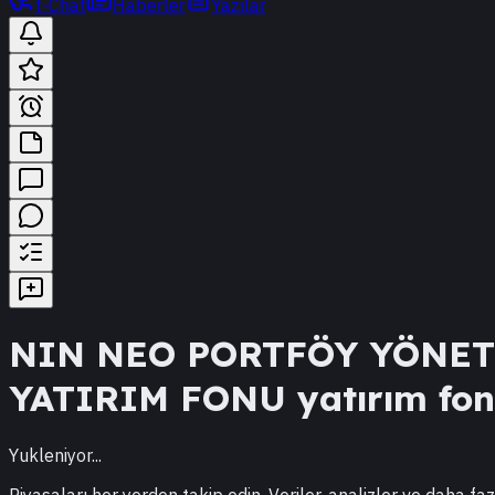
t-Chat
Haberler
Yazılar
NIN
NEO PORTFÖY YÖNETİ
YATIRIM FONU
yatırım fonu
Yukleniyor...
Piyasaları her yerden takip edin. Veriler, analizler ve daha faz