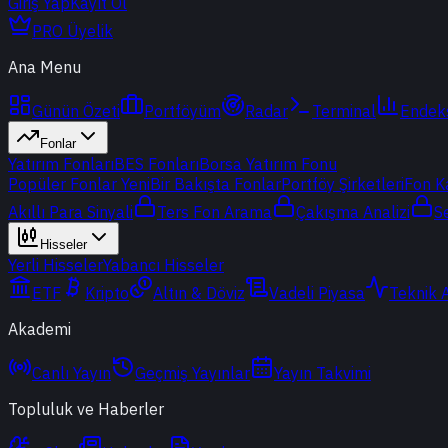
Giriş Yap
Kayıt Ol
PRO Üyelik
Ana Menu
Günün Özeti
Portföyüm
Radar
Terminal
Endek
Fonlar
Yatırım Fonları
BES Fonları
Borsa Yatırım Fonu
Popüler Fonlar
Yeni
Bir Bakışta Fonlar
Portföy Şirketleri
Fon K
Akıllı Para Sinyali
Ters Fon Arama
Çakışma Analizi
S
Hisseler
Yerli Hisseler
Yabancı Hisseler
ETF
Kripto
Altın & Döviz
Vadeli Piyasa
Teknik 
Akademi
Canlı Yayın
Geçmiş Yayınlar
Yayın Takvimi
Topluluk ve Haberler