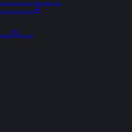
arşılaştırma
Fon Simülasyonu
ektör Rotasyonu
Analiz
Araçlar