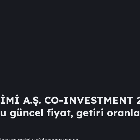
Mİ A.Ş. CO-INVESTMENT 
 güncel fiyat, getiri oranla
lası için mobil uygulamamızı indirin.