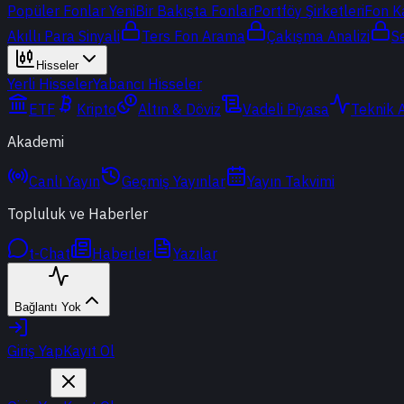
Popüler Fonlar
Yeni
Bir Bakışta Fonlar
Portföy Şirketleri
Fon K
Akıllı Para Sinyali
Ters Fon Arama
Çakışma Analizi
S
Hisseler
Yerli Hisseler
Yabancı Hisseler
ETF
Kripto
Altın & Döviz
Vadeli Piyasa
Teknik 
Akademi
Canlı Yayın
Geçmiş Yayınlar
Yayın Takvimi
Topluluk ve Haberler
t-Chat
Haberler
Yazılar
Bağlantı Yok
Giriş Yap
Kayıt Ol