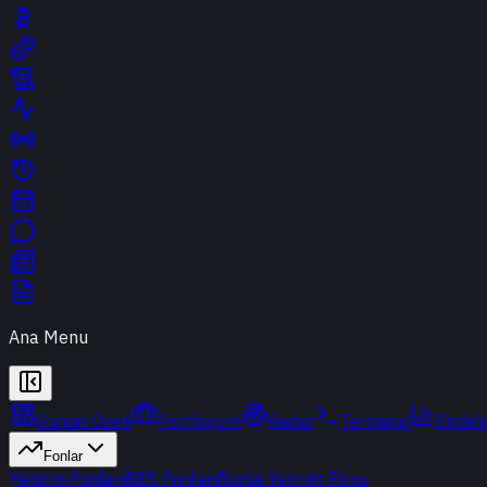
Ana Menu
Günün Özeti
Portföyüm
Radar
Terminal
Endek
Fonlar
Yatırım Fonları
BES Fonları
Borsa Yatırım Fonu