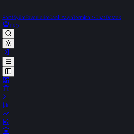
Portföyüm
Favorilerim
Canlı Yayın
Terminal
t-Chat
Destek
PRO