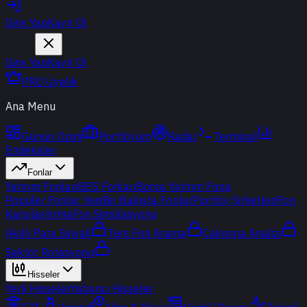
Giriş Yap
Kayıt Ol
Giriş Yap
Kayıt Ol
PRO Üyelik
Ana Menu
Günün Özeti
Portföyüm
Radar
Terminal
Endeksler
Fonlar
Yatırım Fonları
BES Fonları
Borsa Yatırım Fonu
Popüler Fonlar
Yeni
Bir Bakışta Fonlar
Portföy Şirketleri
Fon
Karşılaştırma
Fon Simülasyonu
Akıllı Para Sinyali
Ters Fon Arama
Çakışma Analizi
Sektör Rotasyonu
Hisseler
Yerli Hisseler
Yabancı Hisseler