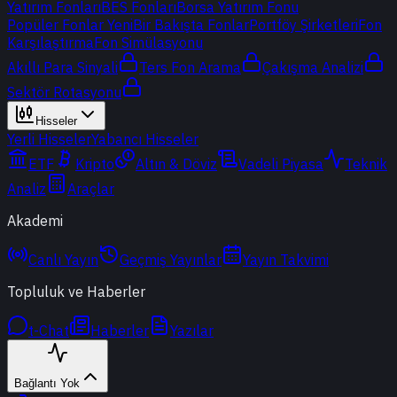
Yatırım Fonları
BES Fonları
Borsa Yatırım Fonu
Popüler Fonlar
Yeni
Bir Bakışta Fonlar
Portföy Şirketleri
Fon
Karşılaştırma
Fon Simülasyonu
Akıllı Para Sinyali
Ters Fon Arama
Çakışma Analizi
Sektör Rotasyonu
Hisseler
Yerli Hisseler
Yabancı Hisseler
ETF
Kripto
Altın & Döviz
Vadeli Piyasa
Teknik
Analiz
Araçlar
Akademi
Canlı Yayın
Geçmiş Yayınlar
Yayın Takvimi
Topluluk ve Haberler
t-Chat
Haberler
Yazılar
Bağlantı Yok