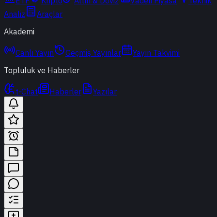
ETF
Kripto
Altın & Döviz
Vadeli Piyasa
Teknik
Analiz
Araçlar
Akademi
Canlı Yayın
Geçmiş Yayınlar
Yayın Takvimi
Topluluk ve Haberler
t-Chat
Haberler
Yazılar