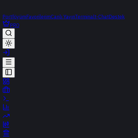
Portföyüm
Favorilerim
Canlı Yayın
Terminal
t-Chat
Destek
PRO