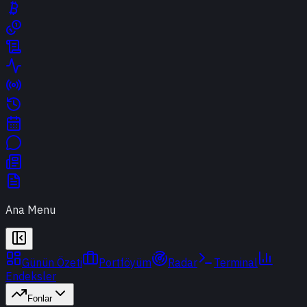
Ana Menu
Günün Özeti
Portföyüm
Radar
Terminal
Endeksler
Fonlar