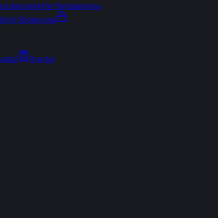
arşılaştırma
Fon Simülasyonu
ektör Rotasyonu
Analiz
Araçlar