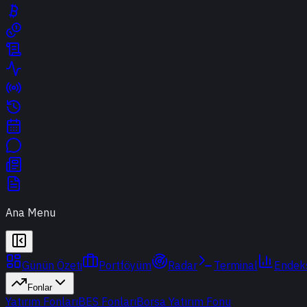
Ana Menu
Günün Özeti
Portföyüm
Radar
Terminal
Endek
Fonlar
Yatırım Fonları
BES Fonları
Borsa Yatırım Fonu