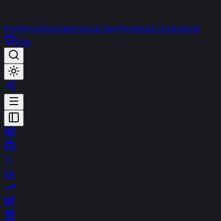
Portföyüm
Favorilerim
Canlı Yayın
Terminal
t-Chat
Destek
PRO