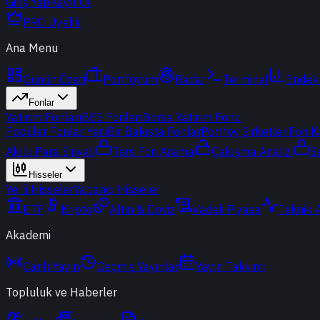
Giriş Yap
Kayıt Ol
PRO Üyelik
Ana Menu
Günün Özeti
Portföyüm
Radar
Terminal
Endek
Fonlar
Yatırım Fonları
BES Fonları
Borsa Yatırım Fonu
Popüler Fonlar
Yeni
Bir Bakışta Fonlar
Portföy Şirketleri
Fon K
Akıllı Para Sinyali
Ters Fon Arama
Çakışma Analizi
S
Hisseler
Yerli Hisseler
Yabancı Hisseler
ETF
Kripto
Altın & Döviz
Vadeli Piyasa
Teknik 
Akademi
Canlı Yayın
Geçmiş Yayınlar
Yayın Takvimi
Topluluk ve Haberler