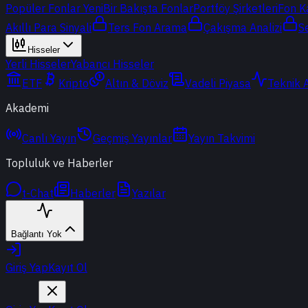
Popüler Fonlar
Yeni
Bir Bakışta Fonlar
Portföy Şirketleri
Fon K
Akıllı Para Sinyali
Ters Fon Arama
Çakışma Analizi
S
Hisseler
Yerli Hisseler
Yabancı Hisseler
ETF
Kripto
Altın & Döviz
Vadeli Piyasa
Teknik 
Akademi
Canlı Yayın
Geçmiş Yayınlar
Yayın Takvimi
Topluluk ve Haberler
t-Chat
Haberler
Yazılar
Bağlantı Yok
Giriş Yap
Kayıt Ol