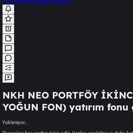
t-Chat
Haberler
Yazılar
NKH
NEO PORTFÖY İKİNC
YOĞUN FON)
yatırım fonu g
Yukleniyor...
Piyasaları her yerden takip edin. Veriler, analizler ve daha faz