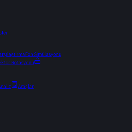
sler
arşılaştırma
Fon Simülasyonu
ektör Rotasyonu
Analiz
Araçlar