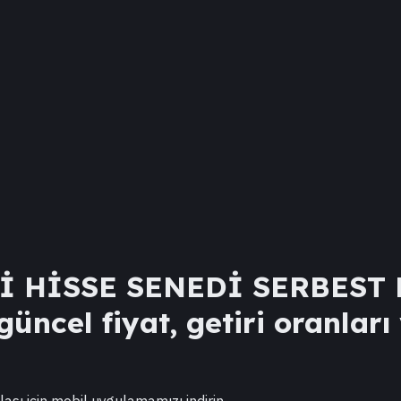
İ HİSSE SENEDİ SERBEST 
üncel fiyat, getiri oranları
lası için mobil uygulamamızı indirin.