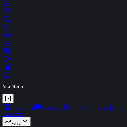
Ana Menu
Günün Özeti
Portföyüm
Radar
Terminal
Endeksler
Fonlar