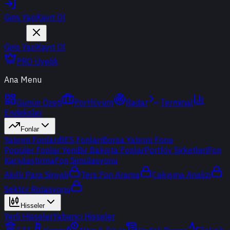
Giriş Yap
Kayıt Ol
Giriş Yap
Kayıt Ol
PRO Üyelik
Ana Menu
Günün Özeti
Portföyüm
Radar
Terminal
Endeksler
Fonlar
Yatırım Fonları
BES Fonları
Borsa Yatırım Fonu
Popüler Fonlar
Yeni
Bir Bakışta Fonlar
Portföy Şirketleri
Fon
Karşılaştırma
Fon Simülasyonu
Akıllı Para Sinyali
Ters Fon Arama
Çakışma Analizi
Sektör Rotasyonu
Hisseler
Yerli Hisseler
Yabancı Hisseler