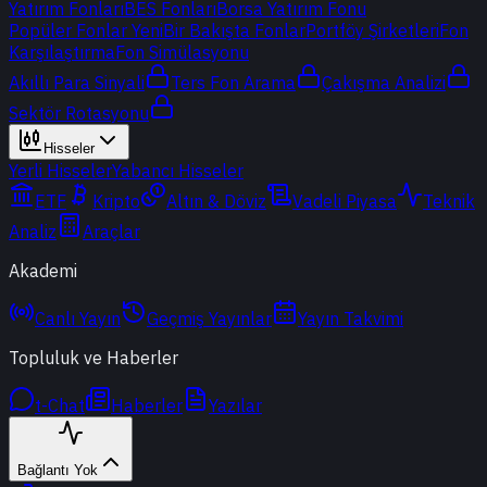
Yatırım Fonları
BES Fonları
Borsa Yatırım Fonu
Popüler Fonlar
Yeni
Bir Bakışta Fonlar
Portföy Şirketleri
Fon
Karşılaştırma
Fon Simülasyonu
Akıllı Para Sinyali
Ters Fon Arama
Çakışma Analizi
Sektör Rotasyonu
Hisseler
Yerli Hisseler
Yabancı Hisseler
ETF
Kripto
Altın & Döviz
Vadeli Piyasa
Teknik
Analiz
Araçlar
Akademi
Canlı Yayın
Geçmiş Yayınlar
Yayın Takvimi
Topluluk ve Haberler
t-Chat
Haberler
Yazılar
Bağlantı Yok