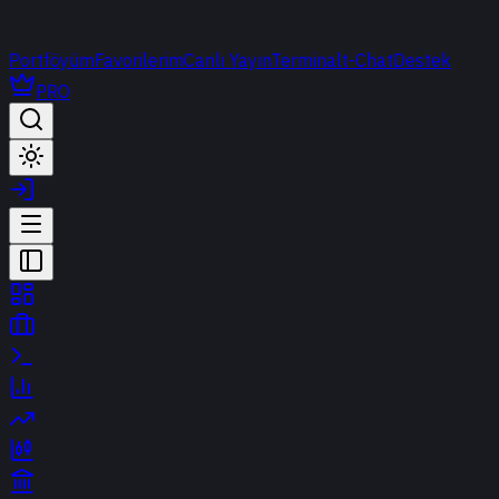
Portföyüm
Favorilerim
Canlı Yayın
Terminal
t-Chat
Destek
PRO