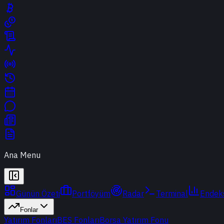
Ana Menu
Günün Özeti
Portföyüm
Radar
Terminal
Endek
Fonlar
Yatırım Fonları
BES Fonları
Borsa Yatırım Fonu