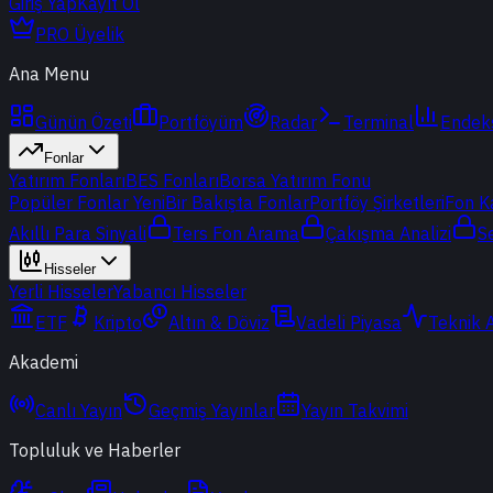
Giriş Yap
Kayıt Ol
PRO Üyelik
Ana Menu
Günün Özeti
Portföyüm
Radar
Terminal
Endek
Fonlar
Yatırım Fonları
BES Fonları
Borsa Yatırım Fonu
Popüler Fonlar
Yeni
Bir Bakışta Fonlar
Portföy Şirketleri
Fon K
Akıllı Para Sinyali
Ters Fon Arama
Çakışma Analizi
S
Hisseler
Yerli Hisseler
Yabancı Hisseler
ETF
Kripto
Altın & Döviz
Vadeli Piyasa
Teknik 
Akademi
Canlı Yayın
Geçmiş Yayınlar
Yayın Takvimi
Topluluk ve Haberler