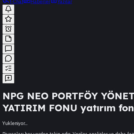
t-Chat
Haberler
Yazılar
NPG
NEO PORTFÖY YÖNETİ
YATIRIM FONU
yatırım fonu
Yukleniyor...
Piyasaları her yerden takip edin. Veriler, analizler ve daha faz