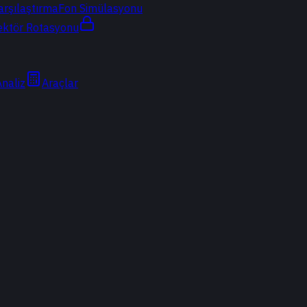
arşılaştırma
Fon Simülasyonu
ektör Rotasyonu
Analiz
Araçlar