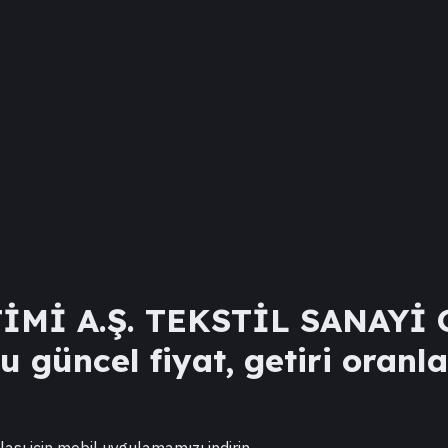
Mİ A.Ş. TEKSTİL SANAYİ
 güncel fiyat, getiri oranla
lası için mobil uygulamamızı indirin.