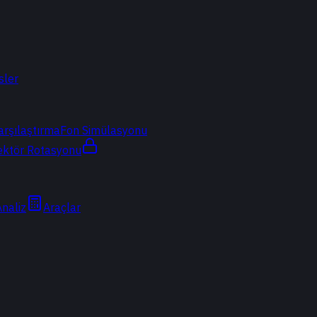
sler
arşılaştırma
Fon Simülasyonu
ektör Rotasyonu
Analiz
Araçlar