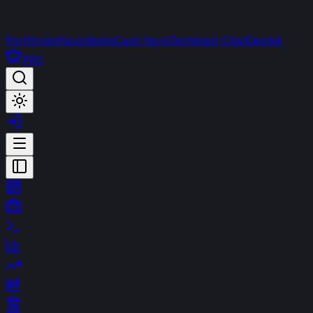
Portföyüm
Favorilerim
Canlı Yayın
Terminal
t-Chat
Destek
PRO