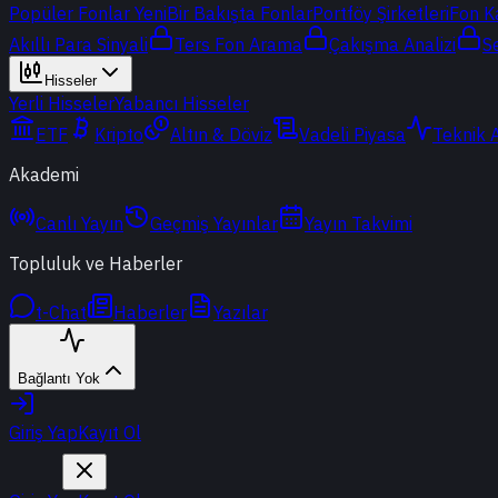
Popüler Fonlar
Yeni
Bir Bakışta Fonlar
Portföy Şirketleri
Fon K
Akıllı Para Sinyali
Ters Fon Arama
Çakışma Analizi
S
Hisseler
Yerli Hisseler
Yabancı Hisseler
ETF
Kripto
Altın & Döviz
Vadeli Piyasa
Teknik 
Akademi
Canlı Yayın
Geçmiş Yayınlar
Yayın Takvimi
Topluluk ve Haberler
t-Chat
Haberler
Yazılar
Bağlantı Yok
Giriş Yap
Kayıt Ol