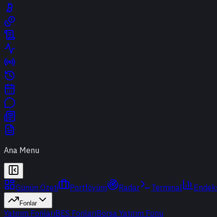
Ana Menu
Günün Özeti
Portföyüm
Radar
Terminal
Endek
Fonlar
Yatırım Fonları
BES Fonları
Borsa Yatırım Fonu