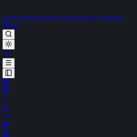
Portföyüm
Favorilerim
Canlı Yayın
Terminal
t-Chat
Destek
PRO