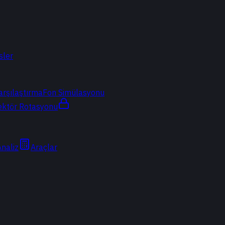
sler
arşılaştırma
Fon Simülasyonu
ektör Rotasyonu
Analiz
Araçlar