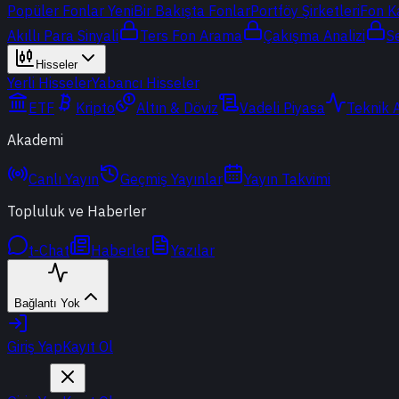
Popüler Fonlar
Yeni
Bir Bakışta Fonlar
Portföy Şirketleri
Fon K
Akıllı Para Sinyali
Ters Fon Arama
Çakışma Analizi
S
Hisseler
Yerli Hisseler
Yabancı Hisseler
ETF
Kripto
Altın & Döviz
Vadeli Piyasa
Teknik 
Akademi
Canlı Yayın
Geçmiş Yayınlar
Yayın Takvimi
Topluluk ve Haberler
t-Chat
Haberler
Yazılar
Bağlantı Yok
Giriş Yap
Kayıt Ol