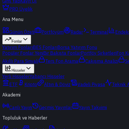
Giriş Yap
Kayıt Ol
PRO Üyelik
Ana Menu
Günün Özeti
Portföyüm
Radar
Terminal
Endek
Fonlar
Yatırım Fonları
BES Fonları
Borsa Yatırım Fonu
Popüler Fonlar
Yeni
Bir Bakışta Fonlar
Portföy Şirketleri
Fon K
Akıllı Para Sinyali
Ters Fon Arama
Çakışma Analizi
S
Hisseler
Yerli Hisseler
Yabancı Hisseler
ETF
Kripto
Altın & Döviz
Vadeli Piyasa
Teknik 
Akademi
Canlı Yayın
Geçmiş Yayınlar
Yayın Takvimi
Topluluk ve Haberler