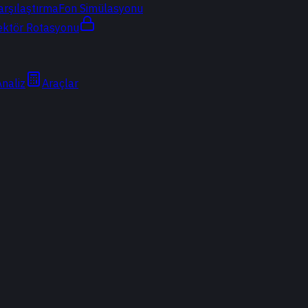
arşılaştırma
Fon Simülasyonu
ektör Rotasyonu
Analiz
Araçlar