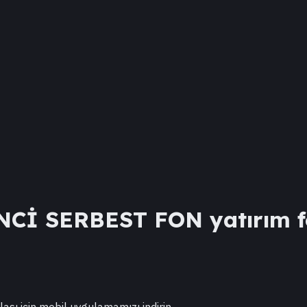
NCİ SERBEST FON
yatırım f
lası için mobil uygulamamızı indirin.