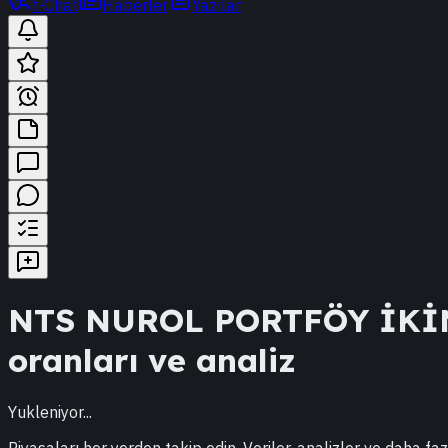
t-Chat
Haberler
Yazılar
NTS
NUROL PORTFÖY İKİ
oranları ve analiz
Yukleniyor...
Piyasaları her yerden takip edin. Veriler, analizler ve daha faz