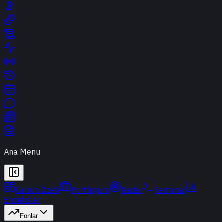
Ana Menu
Günün Özeti
Portföyüm
Radar
Terminal
Endeksler
Fonlar