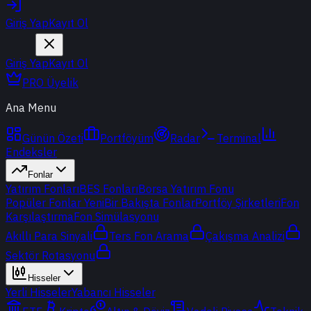
Giriş Yap
Kayıt Ol
Giriş Yap
Kayıt Ol
PRO Üyelik
Ana Menu
Günün Özeti
Portföyüm
Radar
Terminal
Endeksler
Fonlar
Yatırım Fonları
BES Fonları
Borsa Yatırım Fonu
Popüler Fonlar
Yeni
Bir Bakışta Fonlar
Portföy Şirketleri
Fon
Karşılaştırma
Fon Simülasyonu
Akıllı Para Sinyali
Ters Fon Arama
Çakışma Analizi
Sektör Rotasyonu
Hisseler
Yerli Hisseler
Yabancı Hisseler