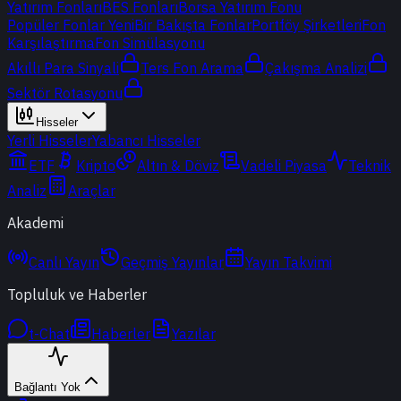
Yatırım Fonları
BES Fonları
Borsa Yatırım Fonu
Popüler Fonlar
Yeni
Bir Bakışta Fonlar
Portföy Şirketleri
Fon
Karşılaştırma
Fon Simülasyonu
Akıllı Para Sinyali
Ters Fon Arama
Çakışma Analizi
Sektör Rotasyonu
Hisseler
Yerli Hisseler
Yabancı Hisseler
ETF
Kripto
Altın & Döviz
Vadeli Piyasa
Teknik
Analiz
Araçlar
Akademi
Canlı Yayın
Geçmiş Yayınlar
Yayın Takvimi
Topluluk ve Haberler
t-Chat
Haberler
Yazılar
Bağlantı Yok