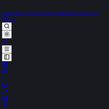
Portföyüm
Favorilerim
Canlı Yayın
Terminal
t-Chat
Destek
PRO