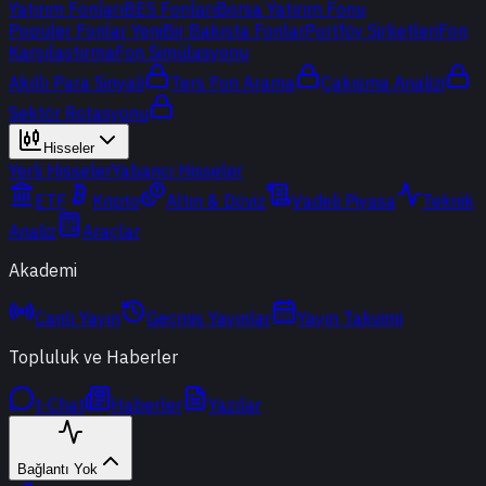
Yatırım Fonları
BES Fonları
Borsa Yatırım Fonu
Popüler Fonlar
Yeni
Bir Bakışta Fonlar
Portföy Şirketleri
Fon
Karşılaştırma
Fon Simülasyonu
Akıllı Para Sinyali
Ters Fon Arama
Çakışma Analizi
Sektör Rotasyonu
Hisseler
Yerli Hisseler
Yabancı Hisseler
ETF
Kripto
Altın & Döviz
Vadeli Piyasa
Teknik
Analiz
Araçlar
Akademi
Canlı Yayın
Geçmiş Yayınlar
Yayın Takvimi
Topluluk ve Haberler
t-Chat
Haberler
Yazılar
Bağlantı Yok