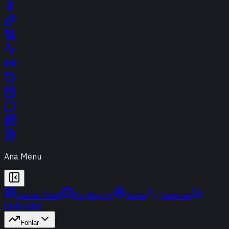
Ana Menu
Günün Özeti
Portföyüm
Radar
Terminal
Endeksler
Fonlar