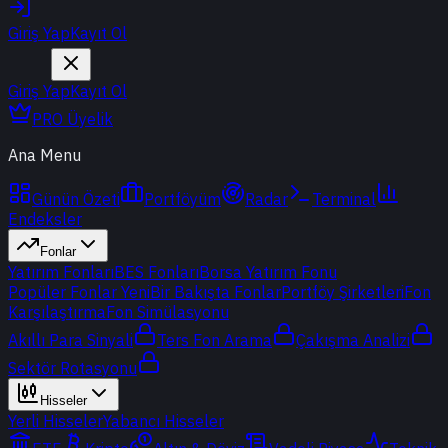
Giriş Yap
Kayıt Ol
Giriş Yap
Kayıt Ol
PRO Üyelik
Ana Menu
Günün Özeti
Portföyüm
Radar
Terminal
Endeksler
Fonlar
Yatırım Fonları
BES Fonları
Borsa Yatırım Fonu
Popüler Fonlar
Yeni
Bir Bakışta Fonlar
Portföy Şirketleri
Fon
Karşılaştırma
Fon Simülasyonu
Akıllı Para Sinyali
Ters Fon Arama
Çakışma Analizi
Sektör Rotasyonu
Hisseler
Yerli Hisseler
Yabancı Hisseler