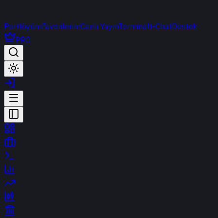
Portföyüm
Favorilerim
Canlı Yayın
Terminal
t-Chat
Destek
PRO