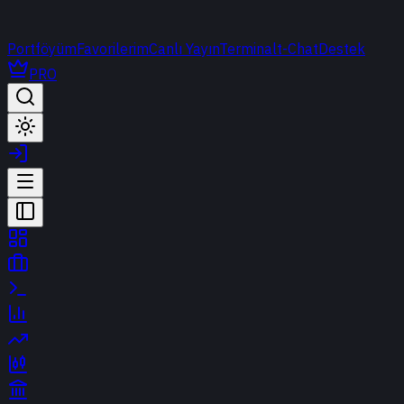
Portföyüm
Favorilerim
Canlı Yayın
Terminal
t-Chat
Destek
PRO