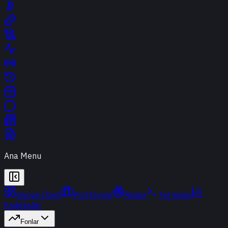
Ana Menu
Günün Özeti
Portföyüm
Radar
Terminal
Endeksler
Fonlar