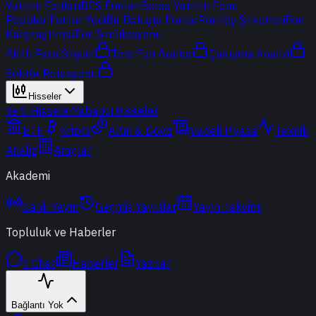
Yatırım Fonları
BES Fonları
Borsa Yatırım Fonu
Popüler Fonlar
Yeni
Bir Bakışta Fonlar
Portföy Şirketleri
Fon
Karşılaştırma
Fon Simülasyonu
Akıllı Para Sinyali
Ters Fon Arama
Çakışma Analizi
Sektör Rotasyonu
Hisseler
Yerli Hisseler
Yabancı Hisseler
ETF
Kripto
Altın & Döviz
Vadeli Piyasa
Teknik
Analiz
Araçlar
Akademi
Canlı Yayın
Geçmiş Yayınlar
Yayın Takvimi
Topluluk ve Haberler
t-Chat
Haberler
Yazılar
Bağlantı Yok