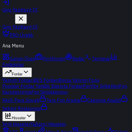
Giriş Yap
Kayıt Ol
Giriş Yap
Kayıt Ol
PRO Üyelik
Ana Menu
Günün Özeti
Portföyüm
Radar
Terminal
Endeksler
Fonlar
Yatırım Fonları
BES Fonları
Borsa Yatırım Fonu
Popüler Fonlar
Yeni
Bir Bakışta Fonlar
Portföy Şirketleri
Fon
Karşılaştırma
Fon Simülasyonu
Akıllı Para Sinyali
Ters Fon Arama
Çakışma Analizi
Sektör Rotasyonu
Hisseler
Yerli Hisseler
Yabancı Hisseler