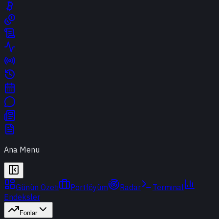
Ana Menu
Günün Özeti
Portföyüm
Radar
Terminal
Endeksler
Fonlar