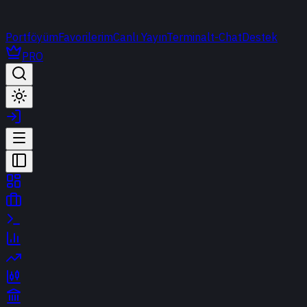
Portföyüm
Favorilerim
Canlı Yayın
Terminal
t-Chat
Destek
PRO