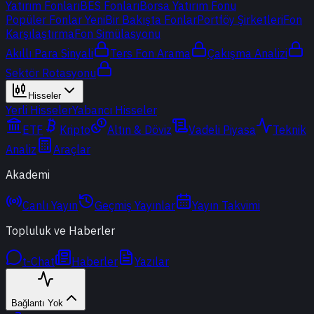
Yatırım Fonları
BES Fonları
Borsa Yatırım Fonu
Popüler Fonlar
Yeni
Bir Bakışta Fonlar
Portföy Şirketleri
Fon
Karşılaştırma
Fon Simülasyonu
Akıllı Para Sinyali
Ters Fon Arama
Çakışma Analizi
Sektör Rotasyonu
Hisseler
Yerli Hisseler
Yabancı Hisseler
ETF
Kripto
Altın & Döviz
Vadeli Piyasa
Teknik
Analiz
Araçlar
Akademi
Canlı Yayın
Geçmiş Yayınlar
Yayın Takvimi
Topluluk ve Haberler
t-Chat
Haberler
Yazılar
Bağlantı Yok