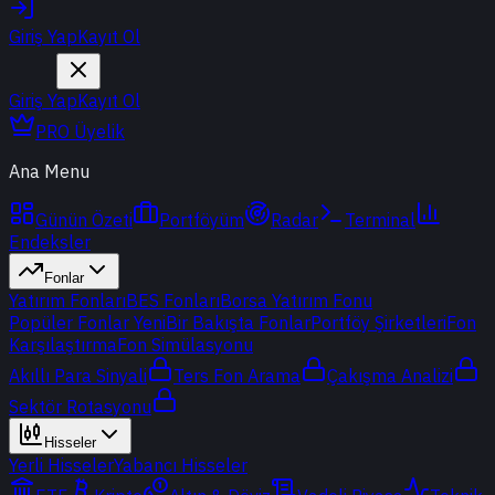
Giriş Yap
Kayıt Ol
Giriş Yap
Kayıt Ol
PRO Üyelik
Ana Menu
Günün Özeti
Portföyüm
Radar
Terminal
Endeksler
Fonlar
Yatırım Fonları
BES Fonları
Borsa Yatırım Fonu
Popüler Fonlar
Yeni
Bir Bakışta Fonlar
Portföy Şirketleri
Fon
Karşılaştırma
Fon Simülasyonu
Akıllı Para Sinyali
Ters Fon Arama
Çakışma Analizi
Sektör Rotasyonu
Hisseler
Yerli Hisseler
Yabancı Hisseler