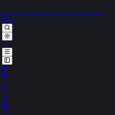
Portföyüm
Favorilerim
Canlı Yayın
Terminal
t-Chat
Destek
PRO