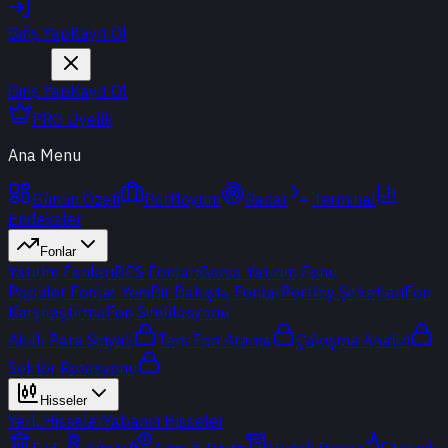
Giriş Yap
Kayıt Ol
Giriş Yap
Kayıt Ol
PRO Üyelik
Ana Menu
Günün Özeti
Portföyüm
Radar
Terminal
Endeksler
Fonlar
Yatırım Fonları
BES Fonları
Borsa Yatırım Fonu
Popüler Fonlar
Yeni
Bir Bakışta Fonlar
Portföy Şirketleri
Fon
Karşılaştırma
Fon Simülasyonu
Akıllı Para Sinyali
Ters Fon Arama
Çakışma Analizi
Sektör Rotasyonu
Hisseler
Yerli Hisseler
Yabancı Hisseler