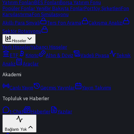
Yatırım Fonları
BES Fonları
Borsa Yatırım Fonu
Popüler Fonlar
Yeni
Bir Bakışta Fonlar
Portföy Şirketleri
Fon
Karşılaştırma
Fon Simülasyonu
Akıllı Para Sinyali
Ters Fon Arama
Çakışma Analizi
Sektör Rotasyonu
Hisseler
Yerli Hisseler
Yabancı Hisseler
ETF
Kripto
Altın & Döviz
Vadeli Piyasa
Teknik
Analiz
Araçlar
Akademi
Canlı Yayın
Geçmiş Yayınlar
Yayın Takvimi
Topluluk ve Haberler
t-Chat
Haberler
Yazılar
Bağlantı Yok