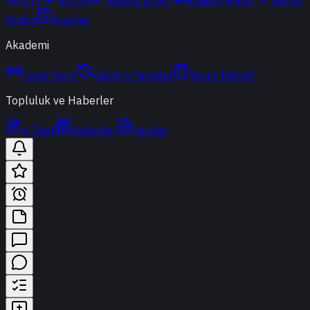
ETF
Kripto
Altın & Döviz
Vadeli Piyasa
Teknik
Analiz
Araçlar
Akademi
Canlı Yayın
Geçmiş Yayınlar
Yayın Takvimi
Topluluk ve Haberler
t-Chat
Haberler
Yazılar