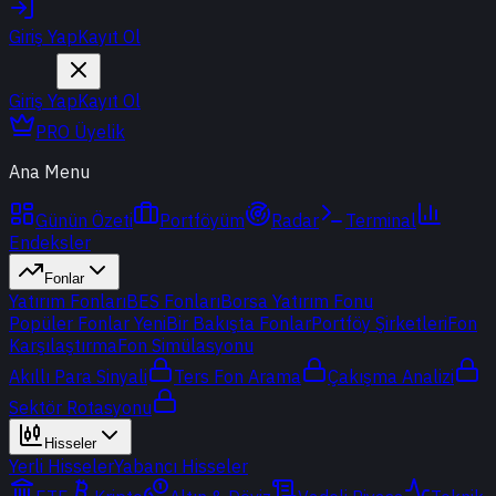
Giriş Yap
Kayıt Ol
Giriş Yap
Kayıt Ol
PRO Üyelik
Ana Menu
Günün Özeti
Portföyüm
Radar
Terminal
Endeksler
Fonlar
Yatırım Fonları
BES Fonları
Borsa Yatırım Fonu
Popüler Fonlar
Yeni
Bir Bakışta Fonlar
Portföy Şirketleri
Fon
Karşılaştırma
Fon Simülasyonu
Akıllı Para Sinyali
Ters Fon Arama
Çakışma Analizi
Sektör Rotasyonu
Hisseler
Yerli Hisseler
Yabancı Hisseler