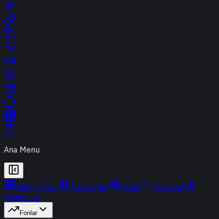
Ana Menu
Günün Özeti
Portföyüm
Radar
Terminal
Endeksler
Fonlar