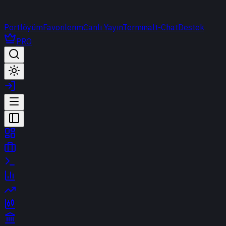
Portföyüm
Favorilerim
Canlı Yayın
Terminal
t-Chat
Destek
PRO