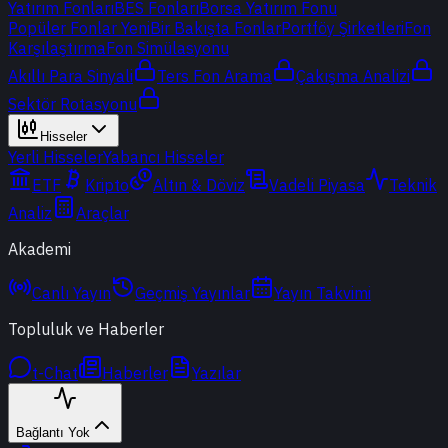
Yatırım Fonları
BES Fonları
Borsa Yatırım Fonu
Popüler Fonlar
Yeni
Bir Bakışta Fonlar
Portföy Şirketleri
Fon
Karşılaştırma
Fon Simülasyonu
Akıllı Para Sinyali
Ters Fon Arama
Çakışma Analizi
Sektör Rotasyonu
Hisseler
Yerli Hisseler
Yabancı Hisseler
ETF
Kripto
Altın & Döviz
Vadeli Piyasa
Teknik
Analiz
Araçlar
Akademi
Canlı Yayın
Geçmiş Yayınlar
Yayın Takvimi
Topluluk ve Haberler
t-Chat
Haberler
Yazılar
Bağlantı Yok