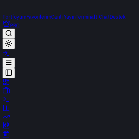
Portföyüm
Favorilerim
Canlı Yayın
Terminal
t-Chat
Destek
PRO