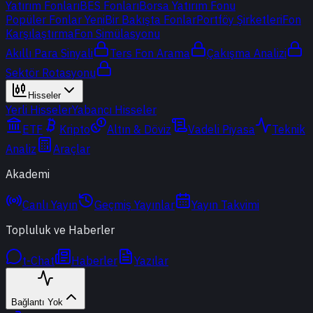
Yatırım Fonları
BES Fonları
Borsa Yatırım Fonu
Popüler Fonlar
Yeni
Bir Bakışta Fonlar
Portföy Şirketleri
Fon
Karşılaştırma
Fon Simülasyonu
Akıllı Para Sinyali
Ters Fon Arama
Çakışma Analizi
Sektör Rotasyonu
Hisseler
Yerli Hisseler
Yabancı Hisseler
ETF
Kripto
Altın & Döviz
Vadeli Piyasa
Teknik
Analiz
Araçlar
Akademi
Canlı Yayın
Geçmiş Yayınlar
Yayın Takvimi
Topluluk ve Haberler
t-Chat
Haberler
Yazılar
Bağlantı Yok