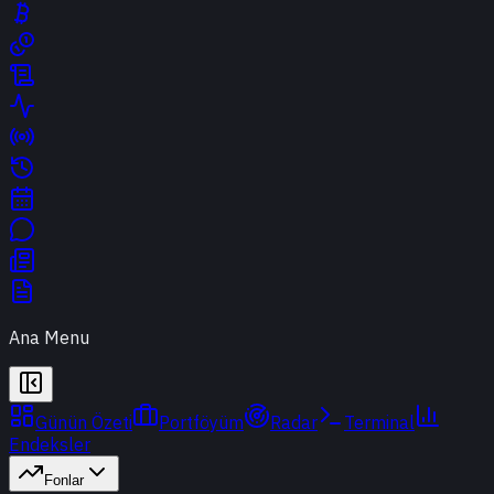
Ana Menu
Günün Özeti
Portföyüm
Radar
Terminal
Endeksler
Fonlar