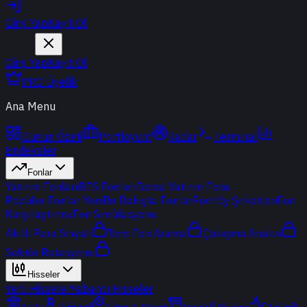
Giriş Yap
Kayıt Ol
Giriş Yap
Kayıt Ol
PRO Üyelik
Ana Menu
Günün Özeti
Portföyüm
Radar
Terminal
Endeksler
Fonlar
Yatırım Fonları
BES Fonları
Borsa Yatırım Fonu
Popüler Fonlar
Yeni
Bir Bakışta Fonlar
Portföy Şirketleri
Fon
Karşılaştırma
Fon Simülasyonu
Akıllı Para Sinyali
Ters Fon Arama
Çakışma Analizi
Sektör Rotasyonu
Hisseler
Yerli Hisseler
Yabancı Hisseler