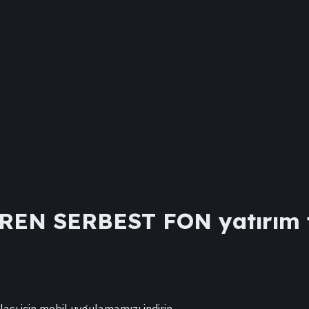
REN SERBEST FON
yatırım 
lası için mobil uygulamamızı indirin.