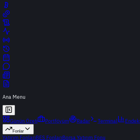
Ana Menu
Günün Özeti
Portföyüm
Radar
Terminal
Endek
Fonlar
Yatırım Fonları
BES Fonları
Borsa Yatırım Fonu