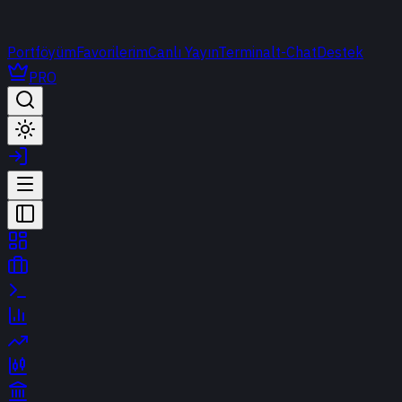
Portföyüm
Favorilerim
Canlı Yayın
Terminal
t-Chat
Destek
PRO