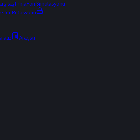
arşılaştırma
Fon Simülasyonu
ektör Rotasyonu
Analiz
Araçlar