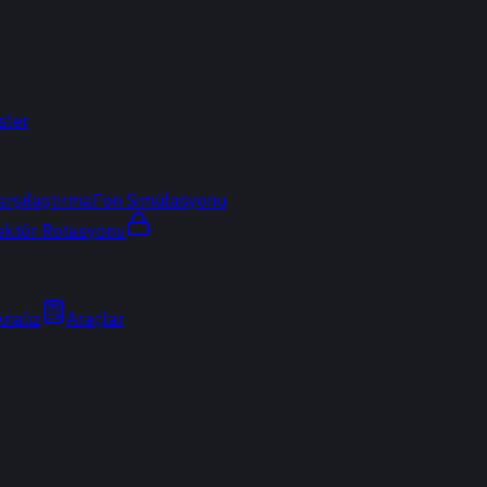
sler
arşılaştırma
Fon Simülasyonu
ektör Rotasyonu
Analiz
Araçlar