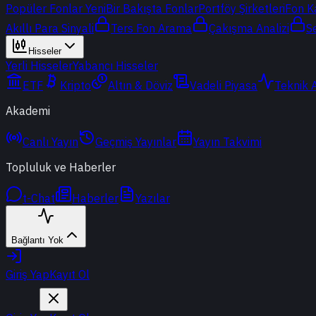
Popüler Fonlar
Yeni
Bir Bakışta Fonlar
Portföy Şirketleri
Fon K
Akıllı Para Sinyali
Ters Fon Arama
Çakışma Analizi
S
Hisseler
Yerli Hisseler
Yabancı Hisseler
ETF
Kripto
Altın & Döviz
Vadeli Piyasa
Teknik 
Akademi
Canlı Yayın
Geçmiş Yayınlar
Yayın Takvimi
Topluluk ve Haberler
t-Chat
Haberler
Yazılar
Bağlantı Yok
Giriş Yap
Kayıt Ol