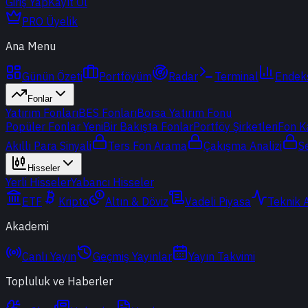
Giriş Yap
Kayıt Ol
PRO Üyelik
Ana Menu
Günün Özeti
Portföyüm
Radar
Terminal
Endek
Fonlar
Yatırım Fonları
BES Fonları
Borsa Yatırım Fonu
Popüler Fonlar
Yeni
Bir Bakışta Fonlar
Portföy Şirketleri
Fon K
Akıllı Para Sinyali
Ters Fon Arama
Çakışma Analizi
S
Hisseler
Yerli Hisseler
Yabancı Hisseler
ETF
Kripto
Altın & Döviz
Vadeli Piyasa
Teknik 
Akademi
Canlı Yayın
Geçmiş Yayınlar
Yayın Takvimi
Topluluk ve Haberler