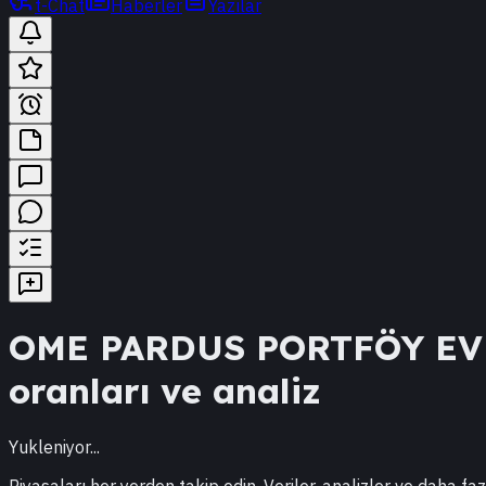
t-Chat
Haberler
Yazılar
OME
PARDUS PORTFÖY EV
oranları ve analiz
Yukleniyor...
Piyasaları her yerden takip edin. Veriler, analizler ve daha faz