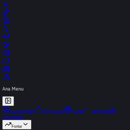
Ana Menu
Günün Özeti
Portföyüm
Radar
Terminal
Endeksler
Fonlar