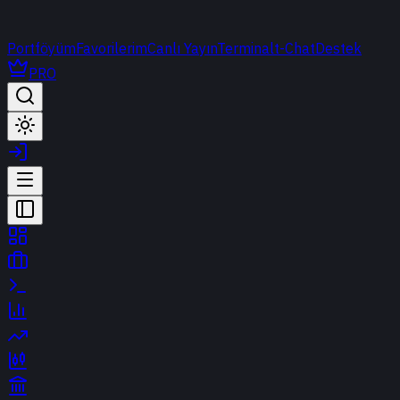
Portföyüm
Favorilerim
Canlı Yayın
Terminal
t-Chat
Destek
PRO