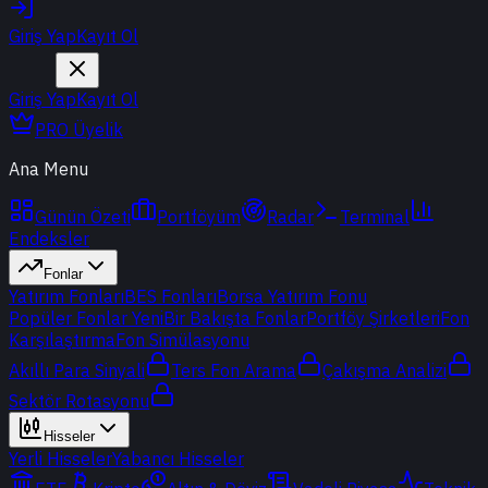
Giriş Yap
Kayıt Ol
Giriş Yap
Kayıt Ol
PRO Üyelik
Ana Menu
Günün Özeti
Portföyüm
Radar
Terminal
Endeksler
Fonlar
Yatırım Fonları
BES Fonları
Borsa Yatırım Fonu
Popüler Fonlar
Yeni
Bir Bakışta Fonlar
Portföy Şirketleri
Fon
Karşılaştırma
Fon Simülasyonu
Akıllı Para Sinyali
Ters Fon Arama
Çakışma Analizi
Sektör Rotasyonu
Hisseler
Yerli Hisseler
Yabancı Hisseler