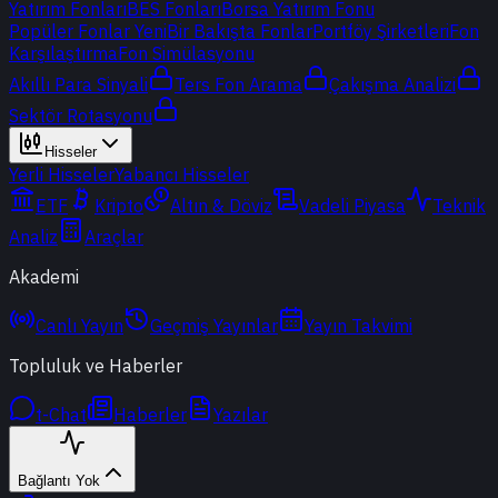
Yatırım Fonları
BES Fonları
Borsa Yatırım Fonu
Popüler Fonlar
Yeni
Bir Bakışta Fonlar
Portföy Şirketleri
Fon
Karşılaştırma
Fon Simülasyonu
Akıllı Para Sinyali
Ters Fon Arama
Çakışma Analizi
Sektör Rotasyonu
Hisseler
Yerli Hisseler
Yabancı Hisseler
ETF
Kripto
Altın & Döviz
Vadeli Piyasa
Teknik
Analiz
Araçlar
Akademi
Canlı Yayın
Geçmiş Yayınlar
Yayın Takvimi
Topluluk ve Haberler
t-Chat
Haberler
Yazılar
Bağlantı Yok