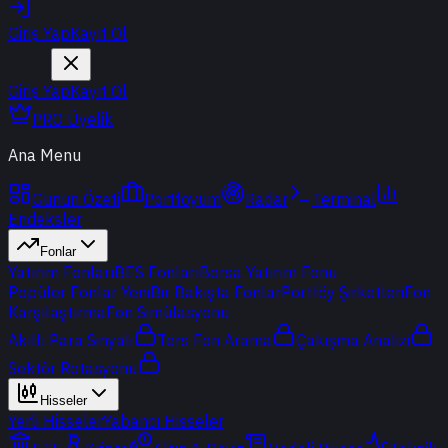
Giriş Yap
Kayıt Ol
Giriş Yap
Kayıt Ol
PRO Üyelik
Ana Menu
Günün Özeti
Portföyüm
Radar
Terminal
Endeksler
Fonlar
Yatırım Fonları
BES Fonları
Borsa Yatırım Fonu
Popüler Fonlar
Yeni
Bir Bakışta Fonlar
Portföy Şirketleri
Fon
Karşılaştırma
Fon Simülasyonu
Akıllı Para Sinyali
Ters Fon Arama
Çakışma Analizi
Sektör Rotasyonu
Hisseler
Yerli Hisseler
Yabancı Hisseler