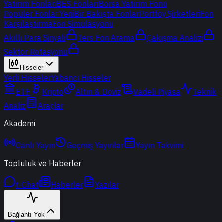
Yatırım Fonları
BES Fonları
Borsa Yatırım Fonu
Popüler Fonlar
Yeni
Bir Bakışta Fonlar
Portföy Şirketleri
Fon
Karşılaştırma
Fon Simülasyonu
Akıllı Para Sinyali
Ters Fon Arama
Çakışma Analizi
Sektör Rotasyonu
Hisseler
Yerli Hisseler
Yabancı Hisseler
ETF
Kripto
Altın & Döviz
Vadeli Piyasa
Teknik
Analiz
Araçlar
Akademi
Canlı Yayın
Geçmiş Yayınlar
Yayın Takvimi
Topluluk ve Haberler
t-Chat
Haberler
Yazılar
Bağlantı Yok