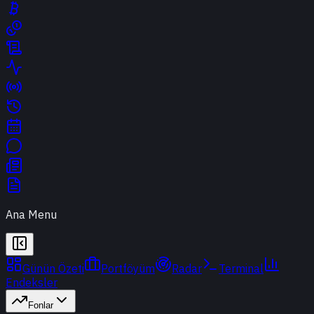
Ana Menu
Günün Özeti
Portföyüm
Radar
Terminal
Endeksler
Fonlar