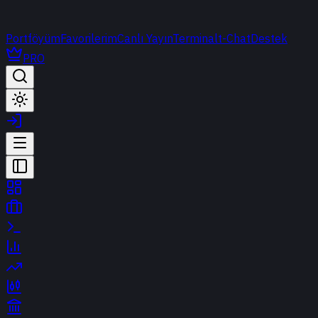
Portföyüm
Favorilerim
Canlı Yayın
Terminal
t-Chat
Destek
PRO