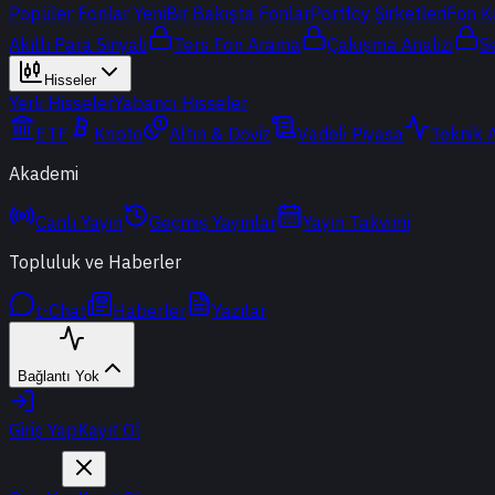
Popüler Fonlar
Yeni
Bir Bakışta Fonlar
Portföy Şirketleri
Fon K
Akıllı Para Sinyali
Ters Fon Arama
Çakışma Analizi
S
Hisseler
Yerli Hisseler
Yabancı Hisseler
ETF
Kripto
Altın & Döviz
Vadeli Piyasa
Teknik 
Akademi
Canlı Yayın
Geçmiş Yayınlar
Yayın Takvimi
Topluluk ve Haberler
t-Chat
Haberler
Yazılar
Bağlantı Yok
Giriş Yap
Kayıt Ol