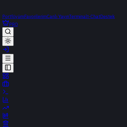
Portföyüm
Favorilerim
Canlı Yayın
Terminal
t-Chat
Destek
PRO