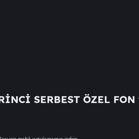
RİNCİ SERBEST ÖZEL FON
lası için mobil uygulamamızı indirin.