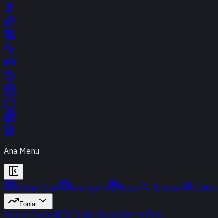
Ana Menu
Günün Özeti
Portföyüm
Radar
Terminal
Endek
Fonlar
Yatırım Fonları
BES Fonları
Borsa Yatırım Fonu