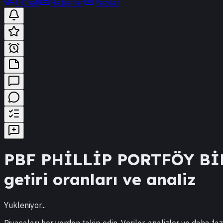
t-Chat
Haberler
Yazılar
PBF
PHİLLİP PORTFÖY Bİ
getiri oranları ve analiz
Yukleniyor...
Piyasaları her yerden takip edin. Veriler, analizler ve daha faz