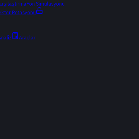
arşılaştırma
Fon Simülasyonu
ektör Rotasyonu
Analiz
Araçlar