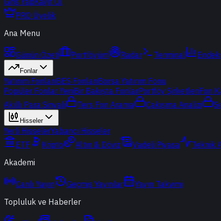
Giriş Yap
Kayıt Ol
PRO Üyelik
Ana Menu
Günün Özeti
Portföyüm
Radar
Terminal
Endek
Fonlar
Yatırım Fonları
BES Fonları
Borsa Yatırım Fonu
Popüler Fonlar
Yeni
Bir Bakışta Fonlar
Portföy Şirketleri
Fon K
Akıllı Para Sinyali
Ters Fon Arama
Çakışma Analizi
S
Hisseler
Yerli Hisseler
Yabancı Hisseler
ETF
Kripto
Altın & Döviz
Vadeli Piyasa
Teknik 
Akademi
Canlı Yayın
Geçmiş Yayınlar
Yayın Takvimi
Topluluk ve Haberler