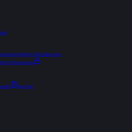
sler
arşılaştırma
Fon Simülasyonu
ektör Rotasyonu
Analiz
Araçlar