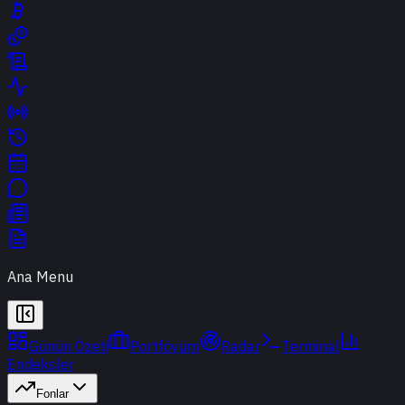
Ana Menu
Günün Özeti
Portföyüm
Radar
Terminal
Endeksler
Fonlar