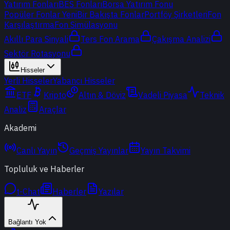
Yatırım Fonları
BES Fonları
Borsa Yatırım Fonu
Popüler Fonlar
Yeni
Bir Bakışta Fonlar
Portföy Şirketleri
Fon
Karşılaştırma
Fon Simülasyonu
Akıllı Para Sinyali
Ters Fon Arama
Çakışma Analizi
Sektör Rotasyonu
Hisseler
Yerli Hisseler
Yabancı Hisseler
ETF
Kripto
Altın & Döviz
Vadeli Piyasa
Teknik
Analiz
Araçlar
Akademi
Canlı Yayın
Geçmiş Yayınlar
Yayın Takvimi
Topluluk ve Haberler
t-Chat
Haberler
Yazılar
Bağlantı Yok