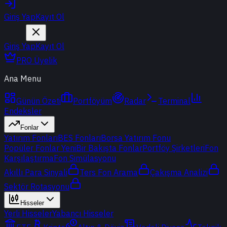
Giriş Yap
Kayıt Ol
Giriş Yap
Kayıt Ol
PRO Üyelik
Ana Menu
Günün Özeti
Portföyüm
Radar
Terminal
Endeksler
Fonlar
Yatırım Fonları
BES Fonları
Borsa Yatırım Fonu
Popüler Fonlar
Yeni
Bir Bakışta Fonlar
Portföy Şirketleri
Fon
Karşılaştırma
Fon Simülasyonu
Akıllı Para Sinyali
Ters Fon Arama
Çakışma Analizi
Sektör Rotasyonu
Hisseler
Yerli Hisseler
Yabancı Hisseler