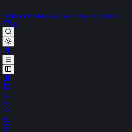
Portföyüm
Favorilerim
Canlı Yayın
Terminal
t-Chat
Destek
PRO