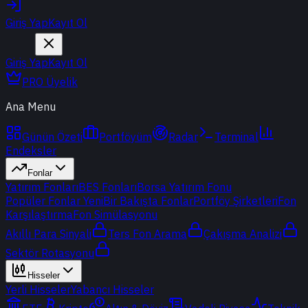
Giriş Yap
Kayıt Ol
Giriş Yap
Kayıt Ol
PRO Üyelik
Ana Menu
Günün Özeti
Portföyüm
Radar
Terminal
Endeksler
Fonlar
Yatırım Fonları
BES Fonları
Borsa Yatırım Fonu
Popüler Fonlar
Yeni
Bir Bakışta Fonlar
Portföy Şirketleri
Fon
Karşılaştırma
Fon Simülasyonu
Akıllı Para Sinyali
Ters Fon Arama
Çakışma Analizi
Sektör Rotasyonu
Hisseler
Yerli Hisseler
Yabancı Hisseler