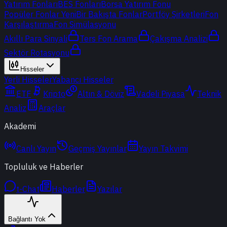
Yatırım Fonları
BES Fonları
Borsa Yatırım Fonu
Popüler Fonlar
Yeni
Bir Bakışta Fonlar
Portföy Şirketleri
Fon
Karşılaştırma
Fon Simülasyonu
Akıllı Para Sinyali
Ters Fon Arama
Çakışma Analizi
Sektör Rotasyonu
Hisseler
Yerli Hisseler
Yabancı Hisseler
ETF
Kripto
Altın & Döviz
Vadeli Piyasa
Teknik
Analiz
Araçlar
Akademi
Canlı Yayın
Geçmiş Yayınlar
Yayın Takvimi
Topluluk ve Haberler
t-Chat
Haberler
Yazılar
Bağlantı Yok