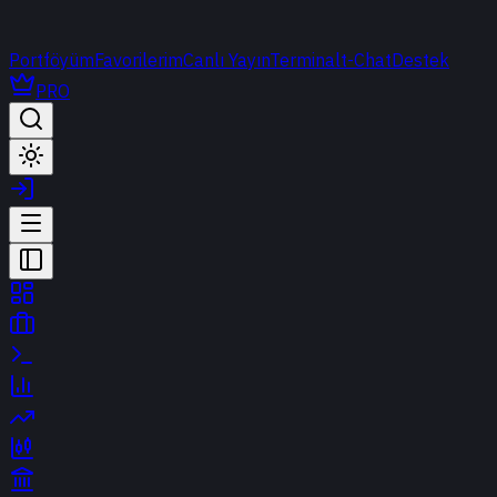
Portföyüm
Favorilerim
Canlı Yayın
Terminal
t-Chat
Destek
PRO