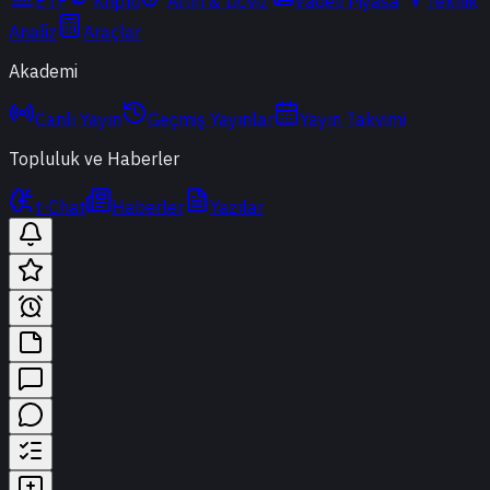
ETF
Kripto
Altın & Döviz
Vadeli Piyasa
Teknik
Analiz
Araçlar
Akademi
Canlı Yayın
Geçmiş Yayınlar
Yayın Takvimi
Topluluk ve Haberler
t-Chat
Haberler
Yazılar