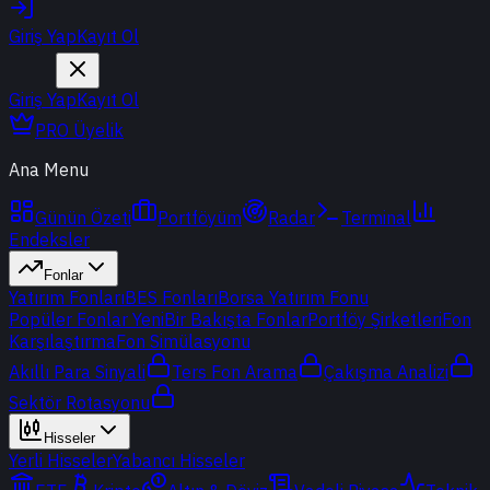
Giriş Yap
Kayıt Ol
Giriş Yap
Kayıt Ol
PRO Üyelik
Ana Menu
Günün Özeti
Portföyüm
Radar
Terminal
Endeksler
Fonlar
Yatırım Fonları
BES Fonları
Borsa Yatırım Fonu
Popüler Fonlar
Yeni
Bir Bakışta Fonlar
Portföy Şirketleri
Fon
Karşılaştırma
Fon Simülasyonu
Akıllı Para Sinyali
Ters Fon Arama
Çakışma Analizi
Sektör Rotasyonu
Hisseler
Yerli Hisseler
Yabancı Hisseler