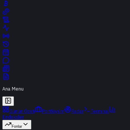
Ana Menu
Günün Özeti
Portföyüm
Radar
Terminal
Endeksler
Fonlar