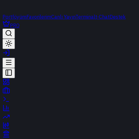
Portföyüm
Favorilerim
Canlı Yayın
Terminal
t-Chat
Destek
PRO