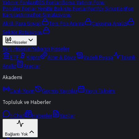
Yatırım Fonları
BES Fonları
Borsa Yatırım Fonu
Popüler Fonlar
Yeni
Bir Bakışta Fonlar
Portföy Şirketleri
Fon
Karşılaştırma
Fon Simülasyonu
Akıllı Para Sinyali
Ters Fon Arama
Çakışma Analizi
Sektör Rotasyonu
Hisseler
Yerli Hisseler
Yabancı Hisseler
ETF
Kripto
Altın & Döviz
Vadeli Piyasa
Teknik
Analiz
Araçlar
Akademi
Canlı Yayın
Geçmiş Yayınlar
Yayın Takvimi
Topluluk ve Haberler
t-Chat
Haberler
Yazılar
Bağlantı Yok