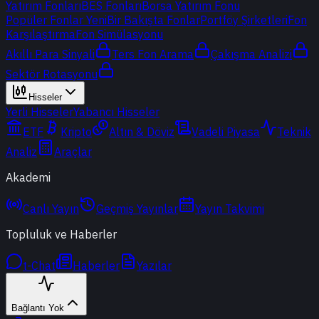
Yatırım Fonları
BES Fonları
Borsa Yatırım Fonu
Popüler Fonlar
Yeni
Bir Bakışta Fonlar
Portföy Şirketleri
Fon
Karşılaştırma
Fon Simülasyonu
Akıllı Para Sinyali
Ters Fon Arama
Çakışma Analizi
Sektör Rotasyonu
Hisseler
Yerli Hisseler
Yabancı Hisseler
ETF
Kripto
Altın & Döviz
Vadeli Piyasa
Teknik
Analiz
Araçlar
Akademi
Canlı Yayın
Geçmiş Yayınlar
Yayın Takvimi
Topluluk ve Haberler
t-Chat
Haberler
Yazılar
Bağlantı Yok