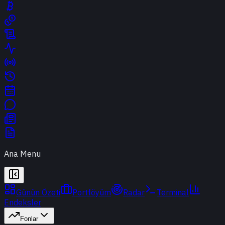
Ana Menu
Günün Özeti
Portföyüm
Radar
Terminal
Endeksler
Fonlar