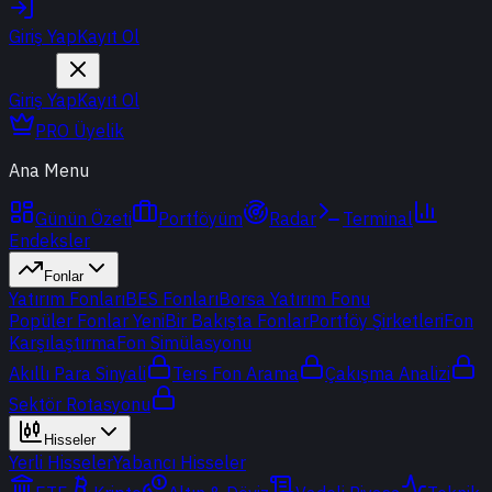
Giriş Yap
Kayıt Ol
Giriş Yap
Kayıt Ol
PRO Üyelik
Ana Menu
Günün Özeti
Portföyüm
Radar
Terminal
Endeksler
Fonlar
Yatırım Fonları
BES Fonları
Borsa Yatırım Fonu
Popüler Fonlar
Yeni
Bir Bakışta Fonlar
Portföy Şirketleri
Fon
Karşılaştırma
Fon Simülasyonu
Akıllı Para Sinyali
Ters Fon Arama
Çakışma Analizi
Sektör Rotasyonu
Hisseler
Yerli Hisseler
Yabancı Hisseler