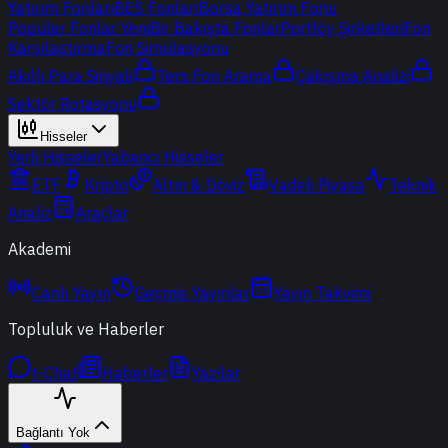
Yatırım Fonları
BES Fonları
Borsa Yatırım Fonu
Popüler Fonlar
Yeni
Bir Bakışta Fonlar
Portföy Şirketleri
Fon
Karşılaştırma
Fon Simülasyonu
Akıllı Para Sinyali
Ters Fon Arama
Çakışma Analizi
Sektör Rotasyonu
Hisseler
Yerli Hisseler
Yabancı Hisseler
ETF
Kripto
Altın & Döviz
Vadeli Piyasa
Teknik
Analiz
Araçlar
Akademi
Canlı Yayın
Geçmiş Yayınlar
Yayın Takvimi
Topluluk ve Haberler
t-Chat
Haberler
Yazılar
Bağlantı Yok