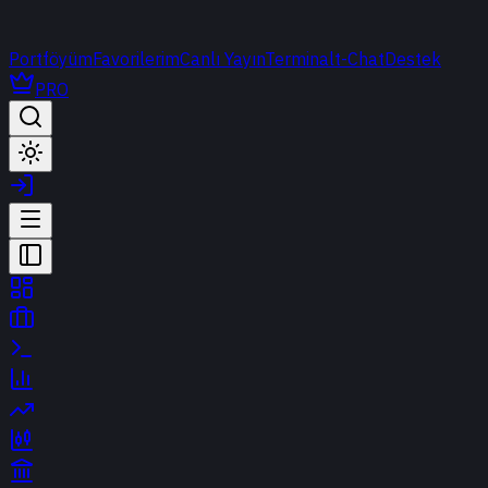
Portföyüm
Favorilerim
Canlı Yayın
Terminal
t-Chat
Destek
PRO