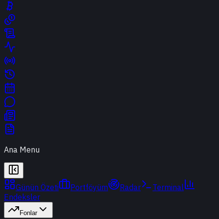
Ana Menu
Günün Özeti
Portföyüm
Radar
Terminal
Endeksler
Fonlar