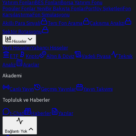
Yatırım Fonları
BES Fonları
Borsa Yatırım Fonu
Popüler Fonlar
Yeni
Bir Bakışta Fonlar
Portföy Şirketleri
Fon
Karşılaştırma
Fon Simülasyonu
Akıllı Para Sinyali
Ters Fon Arama
Çakışma Analizi
Sektör Rotasyonu
Hisseler
Yerli Hisseler
Yabancı Hisseler
ETF
Kripto
Altın & Döviz
Vadeli Piyasa
Teknik
Analiz
Araçlar
Akademi
Canlı Yayın
Geçmiş Yayınlar
Yayın Takvimi
Topluluk ve Haberler
t-Chat
Haberler
Yazılar
Bağlantı Yok