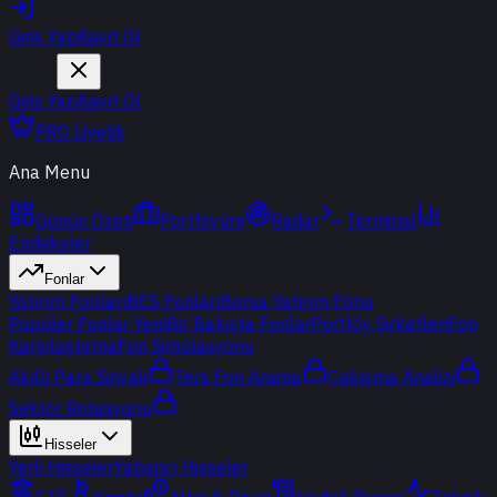
Giriş Yap
Kayıt Ol
Giriş Yap
Kayıt Ol
PRO Üyelik
Ana Menu
Günün Özeti
Portföyüm
Radar
Terminal
Endeksler
Fonlar
Yatırım Fonları
BES Fonları
Borsa Yatırım Fonu
Popüler Fonlar
Yeni
Bir Bakışta Fonlar
Portföy Şirketleri
Fon
Karşılaştırma
Fon Simülasyonu
Akıllı Para Sinyali
Ters Fon Arama
Çakışma Analizi
Sektör Rotasyonu
Hisseler
Yerli Hisseler
Yabancı Hisseler