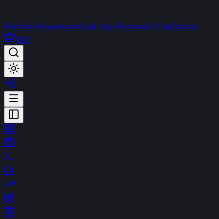
Portföyüm
Favorilerim
Canlı Yayın
Terminal
t-Chat
Destek
PRO