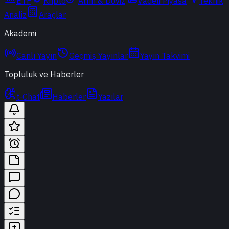
ETF
Kripto
Altın & Döviz
Vadeli Piyasa
Teknik
Analiz
Araçlar
Akademi
Canlı Yayın
Geçmiş Yayınlar
Yayın Takvimi
Topluluk ve Haberler
t-Chat
Haberler
Yazılar