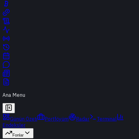
Ana Menu
Günün Özeti
Portföyüm
Radar
Terminal
Endeksler
Fonlar