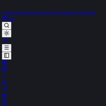
Portföyüm
Favorilerim
Canlı Yayın
Terminal
t-Chat
Destek
PRO