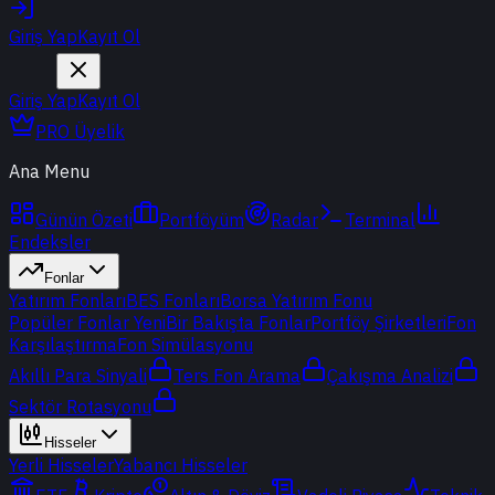
Giriş Yap
Kayıt Ol
Giriş Yap
Kayıt Ol
PRO Üyelik
Ana Menu
Günün Özeti
Portföyüm
Radar
Terminal
Endeksler
Fonlar
Yatırım Fonları
BES Fonları
Borsa Yatırım Fonu
Popüler Fonlar
Yeni
Bir Bakışta Fonlar
Portföy Şirketleri
Fon
Karşılaştırma
Fon Simülasyonu
Akıllı Para Sinyali
Ters Fon Arama
Çakışma Analizi
Sektör Rotasyonu
Hisseler
Yerli Hisseler
Yabancı Hisseler