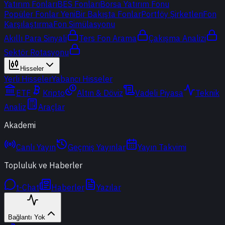
Yatırım Fonları
BES Fonları
Borsa Yatırım Fonu
Popüler Fonlar
Yeni
Bir Bakışta Fonlar
Portföy Şirketleri
Fon
Karşılaştırma
Fon Simülasyonu
Akıllı Para Sinyali
Ters Fon Arama
Çakışma Analizi
Sektör Rotasyonu
Hisseler
Yerli Hisseler
Yabancı Hisseler
ETF
Kripto
Altın & Döviz
Vadeli Piyasa
Teknik
Analiz
Araçlar
Akademi
Canlı Yayın
Geçmiş Yayınlar
Yayın Takvimi
Topluluk ve Haberler
t-Chat
Haberler
Yazılar
Bağlantı Yok