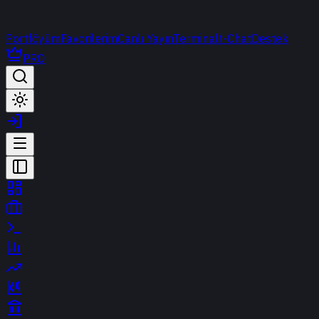
Portföyüm
Favorilerim
Canlı Yayın
Terminal
t-Chat
Destek
PRO