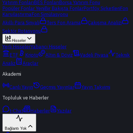
Yatırım Fonları
BES Fonları
Borsa Yatırım Fonu
Popüler Fonlar
Yeni
Bir Bakışta Fonlar
Portföy Şirketleri
Fon
Karşılaştırma
Fon Simülasyonu
Akıllı Para Sinyali
Ters Fon Arama
Çakışma Analizi
Sektör Rotasyonu
Hisseler
Yerli Hisseler
Yabancı Hisseler
ETF
Kripto
Altın & Döviz
Vadeli Piyasa
Teknik
Analiz
Araçlar
Akademi
Canlı Yayın
Geçmiş Yayınlar
Yayın Takvimi
Topluluk ve Haberler
t-Chat
Haberler
Yazılar
Bağlantı Yok