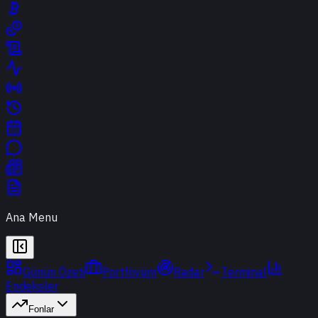
Ana Menu
Günün Özeti
Portföyüm
Radar
Terminal
Endeksler
Fonlar