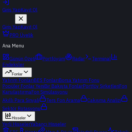
Giriş Yap
Kayıt Ol
Giriş Yap
Kayıt Ol
PRO Üyelik
Ana Menu
Günün Özeti
Portföyüm
Radar
Terminal
Endeksler
Fonlar
Yatırım Fonları
BES Fonları
Borsa Yatırım Fonu
Popüler Fonlar
Yeni
Bir Bakışta Fonlar
Portföy Şirketleri
Fon
Karşılaştırma
Fon Simülasyonu
Akıllı Para Sinyali
Ters Fon Arama
Çakışma Analizi
Sektör Rotasyonu
Hisseler
Yerli Hisseler
Yabancı Hisseler