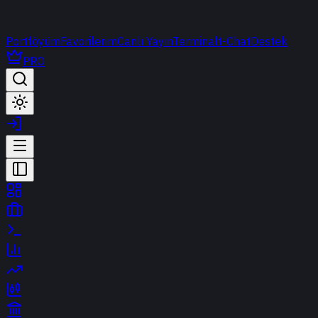
Portföyüm
Favorilerim
Canlı Yayın
Terminal
t-Chat
Destek
PRO