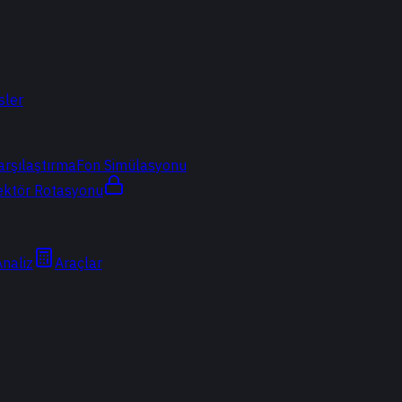
sler
arşılaştırma
Fon Simülasyonu
ektör Rotasyonu
Analiz
Araçlar