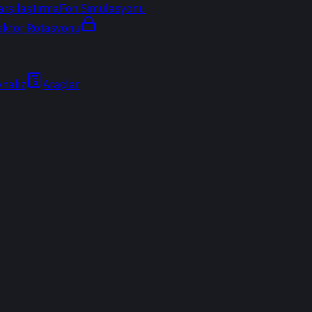
arşılaştırma
Fon Simülasyonu
ektör Rotasyonu
Analiz
Araçlar