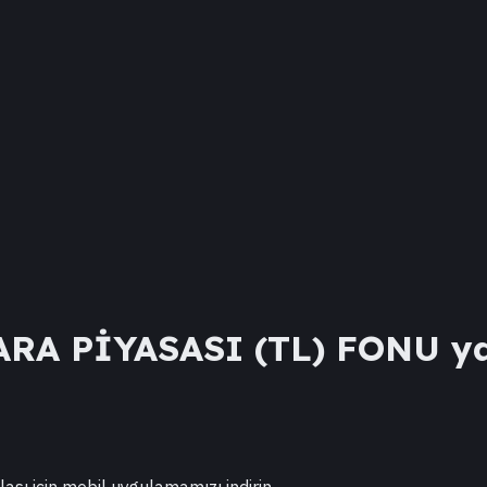
RA PİYASASI (TL) FONU
ya
lası için mobil uygulamamızı indirin.