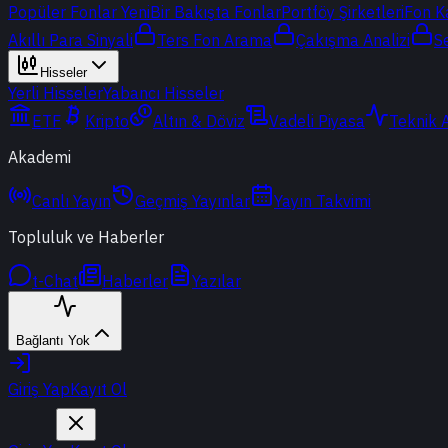
Popüler Fonlar
Yeni
Bir Bakışta Fonlar
Portföy Şirketleri
Fon K
Akıllı Para Sinyali
Ters Fon Arama
Çakışma Analizi
S
Hisseler
Yerli Hisseler
Yabancı Hisseler
ETF
Kripto
Altın & Döviz
Vadeli Piyasa
Teknik 
Akademi
Canlı Yayın
Geçmiş Yayınlar
Yayın Takvimi
Topluluk ve Haberler
t-Chat
Haberler
Yazılar
Bağlantı Yok
Giriş Yap
Kayıt Ol