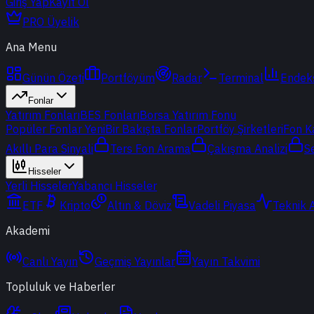
Giriş Yap
Kayıt Ol
PRO Üyelik
Ana Menu
Günün Özeti
Portföyüm
Radar
Terminal
Endek
Fonlar
Yatırım Fonları
BES Fonları
Borsa Yatırım Fonu
Popüler Fonlar
Yeni
Bir Bakışta Fonlar
Portföy Şirketleri
Fon K
Akıllı Para Sinyali
Ters Fon Arama
Çakışma Analizi
S
Hisseler
Yerli Hisseler
Yabancı Hisseler
ETF
Kripto
Altın & Döviz
Vadeli Piyasa
Teknik 
Akademi
Canlı Yayın
Geçmiş Yayınlar
Yayın Takvimi
Topluluk ve Haberler