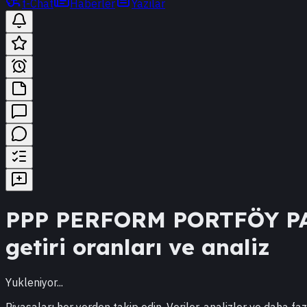
t-Chat
Haberler
Yazılar
PPP
PERFORM PORTFÖY PA
getiri oranları ve analiz
Yukleniyor...
Piyasaları her yerden takip edin. Veriler, analizler ve daha faz