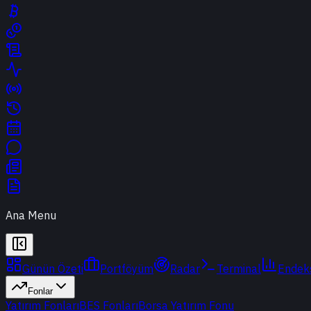
Ana Menu
Günün Özeti
Portföyüm
Radar
Terminal
Endek
Fonlar
Yatırım Fonları
BES Fonları
Borsa Yatırım Fonu