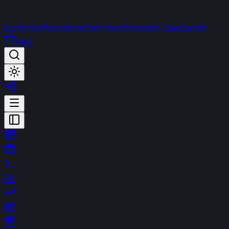
Portföyüm
Favorilerim
Canlı Yayın
Terminal
t-Chat
Destek
PRO