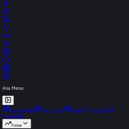
Ana Menu
Günün Özeti
Portföyüm
Radar
Terminal
Endeksler
Fonlar