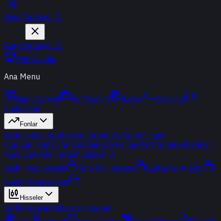
Giriş Yap
Kayıt Ol
Giriş Yap
Kayıt Ol
PRO Üyelik
Ana Menu
Günün Özeti
Portföyüm
Radar
Terminal
Endeksler
Fonlar
Yatırım Fonları
BES Fonları
Borsa Yatırım Fonu
Popüler Fonlar
Yeni
Bir Bakışta Fonlar
Portföy Şirketleri
Fon
Karşılaştırma
Fon Simülasyonu
Akıllı Para Sinyali
Ters Fon Arama
Çakışma Analizi
Sektör Rotasyonu
Hisseler
Yerli Hisseler
Yabancı Hisseler