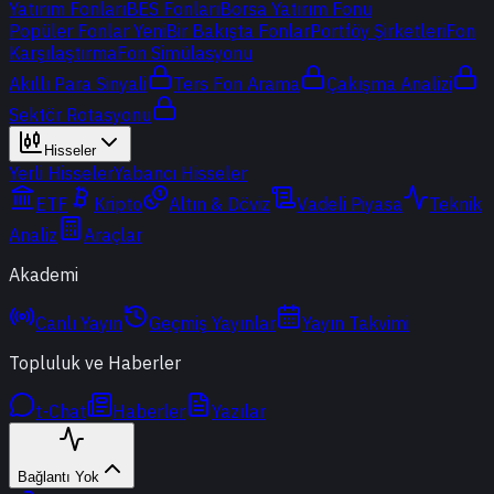
Yatırım Fonları
BES Fonları
Borsa Yatırım Fonu
Popüler Fonlar
Yeni
Bir Bakışta Fonlar
Portföy Şirketleri
Fon
Karşılaştırma
Fon Simülasyonu
Akıllı Para Sinyali
Ters Fon Arama
Çakışma Analizi
Sektör Rotasyonu
Hisseler
Yerli Hisseler
Yabancı Hisseler
ETF
Kripto
Altın & Döviz
Vadeli Piyasa
Teknik
Analiz
Araçlar
Akademi
Canlı Yayın
Geçmiş Yayınlar
Yayın Takvimi
Topluluk ve Haberler
t-Chat
Haberler
Yazılar
Bağlantı Yok