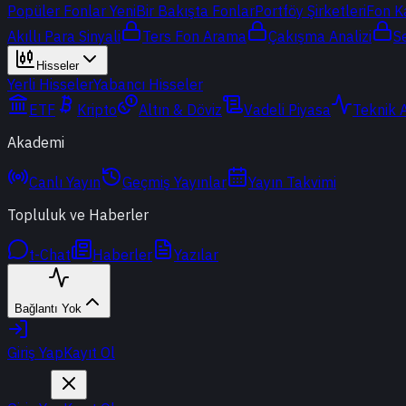
Popüler Fonlar
Yeni
Bir Bakışta Fonlar
Portföy Şirketleri
Fon K
Akıllı Para Sinyali
Ters Fon Arama
Çakışma Analizi
S
Hisseler
Yerli Hisseler
Yabancı Hisseler
ETF
Kripto
Altın & Döviz
Vadeli Piyasa
Teknik 
Akademi
Canlı Yayın
Geçmiş Yayınlar
Yayın Takvimi
Topluluk ve Haberler
t-Chat
Haberler
Yazılar
Bağlantı Yok
Giriş Yap
Kayıt Ol