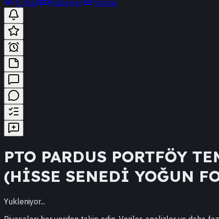
t-Chat
Haberler
Yazılar
PTO
PARDUS PORTFÖY TE
(HİSSE SENEDİ YOĞUN F
Yukleniyor...
Piyasaları her yerden takip edin. Veriler, analizler ve daha faz