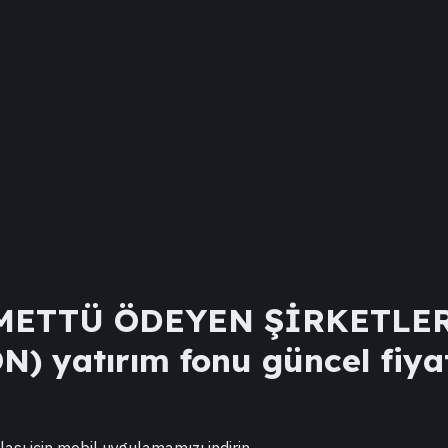
METTÜ ÖDEYEN ŞİRKETLER
ON)
yatırım fonu güncel fiyat
lası için mobil uygulamamızı indirin.