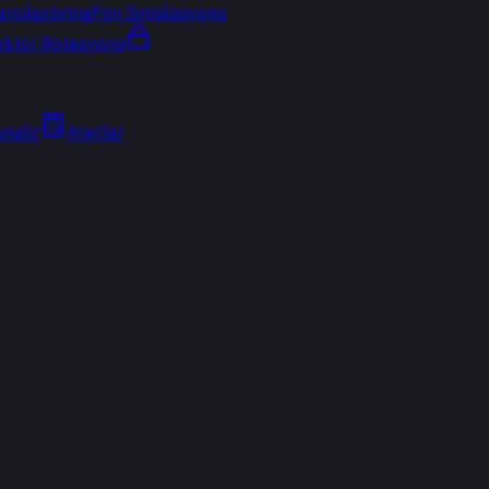
arşılaştırma
Fon Simülasyonu
ektör Rotasyonu
Analiz
Araçlar