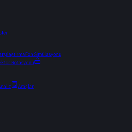
sler
arşılaştırma
Fon Simülasyonu
ektör Rotasyonu
Analiz
Araçlar