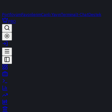
Portföyüm
Favorilerim
Canlı Yayın
Terminal
t-Chat
Destek
PRO