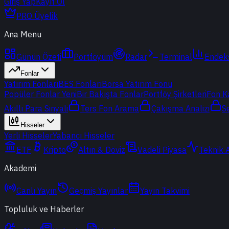
Giriş Yap
Kayıt Ol
PRO Üyelik
Ana Menu
Günün Özeti
Portföyüm
Radar
Terminal
Endek
Fonlar
Yatırım Fonları
BES Fonları
Borsa Yatırım Fonu
Popüler Fonlar
Yeni
Bir Bakışta Fonlar
Portföy Şirketleri
Fon K
Akıllı Para Sinyali
Ters Fon Arama
Çakışma Analizi
S
Hisseler
Yerli Hisseler
Yabancı Hisseler
ETF
Kripto
Altın & Döviz
Vadeli Piyasa
Teknik 
Akademi
Canlı Yayın
Geçmiş Yayınlar
Yayın Takvimi
Topluluk ve Haberler