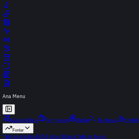
Ana Menu
Günün Özeti
Portföyüm
Radar
Terminal
Endek
Fonlar
Yatırım Fonları
BES Fonları
Borsa Yatırım Fonu