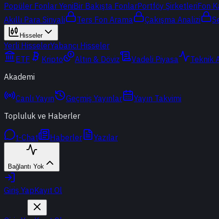
Popüler Fonlar
Yeni
Bir Bakışta Fonlar
Portföy Şirketleri
Fon K
Akıllı Para Sinyali
Ters Fon Arama
Çakışma Analizi
S
Hisseler
Yerli Hisseler
Yabancı Hisseler
ETF
Kripto
Altın & Döviz
Vadeli Piyasa
Teknik 
Akademi
Canlı Yayın
Geçmiş Yayınlar
Yayın Takvimi
Topluluk ve Haberler
t-Chat
Haberler
Yazılar
Bağlantı Yok
Giriş Yap
Kayıt Ol