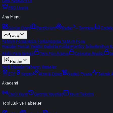
Giriş Yap
Kayıt Ol
PRO Üyelik
Ana Menu
Günün Özeti
Portföyüm
Radar
Terminal
Endek
Fonlar
Yatırım Fonları
BES Fonları
Borsa Yatırım Fonu
Popüler Fonlar
Yeni
Bir Bakışta Fonlar
Portföy Şirketleri
Fon K
Akıllı Para Sinyali
Ters Fon Arama
Çakışma Analizi
S
Hisseler
Yerli Hisseler
Yabancı Hisseler
ETF
Kripto
Altın & Döviz
Vadeli Piyasa
Teknik 
Akademi
Canlı Yayın
Geçmiş Yayınlar
Yayın Takvimi
Topluluk ve Haberler