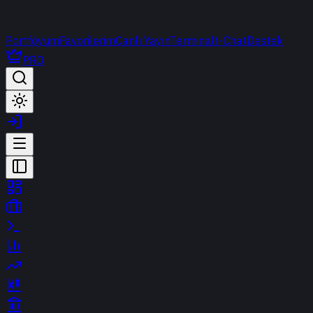
Portföyüm
Favorilerim
Canlı Yayın
Terminal
t-Chat
Destek
PRO