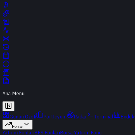
Ana Menu
Günün Özeti
Portföyüm
Radar
Terminal
Endek
Fonlar
Yatırım Fonları
BES Fonları
Borsa Yatırım Fonu