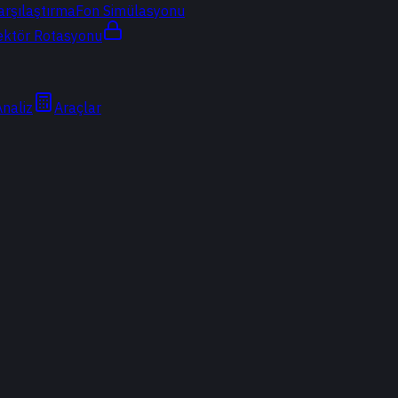
arşılaştırma
Fon Simülasyonu
ektör Rotasyonu
Analiz
Araçlar