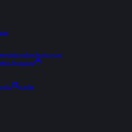
sler
arşılaştırma
Fon Simülasyonu
ektör Rotasyonu
Analiz
Araçlar