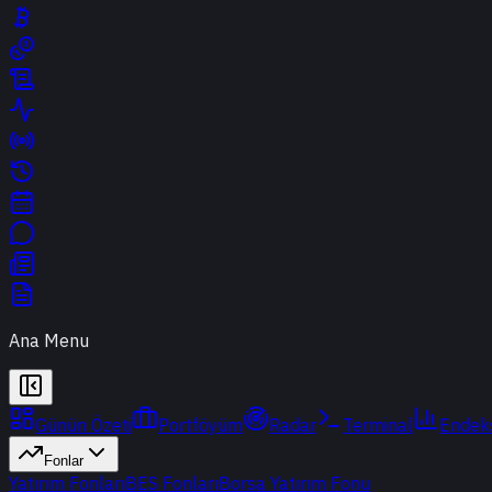
Ana Menu
Günün Özeti
Portföyüm
Radar
Terminal
Endek
Fonlar
Yatırım Fonları
BES Fonları
Borsa Yatırım Fonu