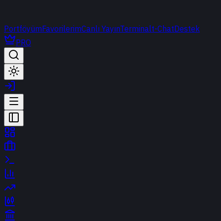
Portföyüm
Favorilerim
Canlı Yayın
Terminal
t-Chat
Destek
PRO