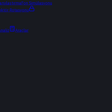
arşılaştırma
Fon Simülasyonu
ektör Rotasyonu
Analiz
Araçlar