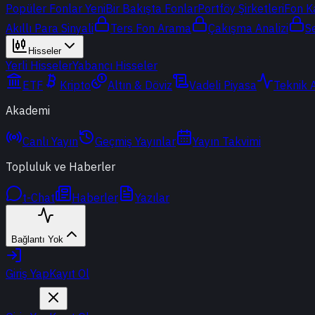
Popüler Fonlar
Yeni
Bir Bakışta Fonlar
Portföy Şirketleri
Fon K
Akıllı Para Sinyali
Ters Fon Arama
Çakışma Analizi
S
Hisseler
Yerli Hisseler
Yabancı Hisseler
ETF
Kripto
Altın & Döviz
Vadeli Piyasa
Teknik 
Akademi
Canlı Yayın
Geçmiş Yayınlar
Yayın Takvimi
Topluluk ve Haberler
t-Chat
Haberler
Yazılar
Bağlantı Yok
Giriş Yap
Kayıt Ol