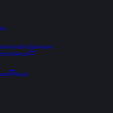
sler
arşılaştırma
Fon Simülasyonu
ektör Rotasyonu
Analiz
Araçlar