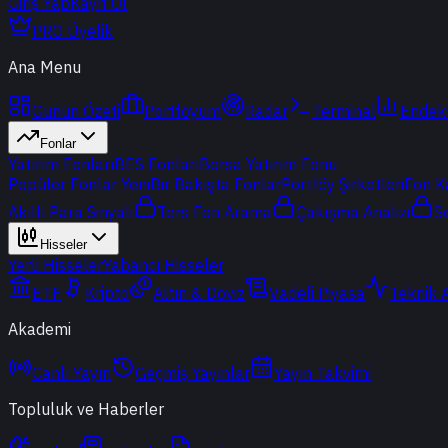
Giriş Yap
Kayıt Ol
PRO Üyelik
Ana Menu
Günün Özeti
Portföyüm
Radar
Terminal
Endek
Fonlar
Yatırım Fonları
BES Fonları
Borsa Yatırım Fonu
Popüler Fonlar
Yeni
Bir Bakışta Fonlar
Portföy Şirketleri
Fon K
Akıllı Para Sinyali
Ters Fon Arama
Çakışma Analizi
S
Hisseler
Yerli Hisseler
Yabancı Hisseler
ETF
Kripto
Altın & Döviz
Vadeli Piyasa
Teknik 
Akademi
Canlı Yayın
Geçmiş Yayınlar
Yayın Takvimi
Topluluk ve Haberler