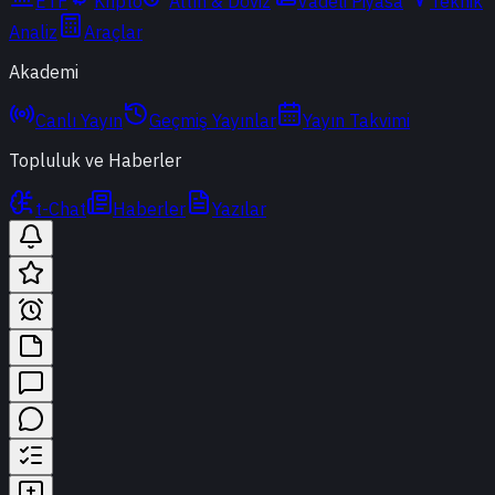
ETF
Kripto
Altın & Döviz
Vadeli Piyasa
Teknik
Analiz
Araçlar
Akademi
Canlı Yayın
Geçmiş Yayınlar
Yayın Takvimi
Topluluk ve Haberler
t-Chat
Haberler
Yazılar