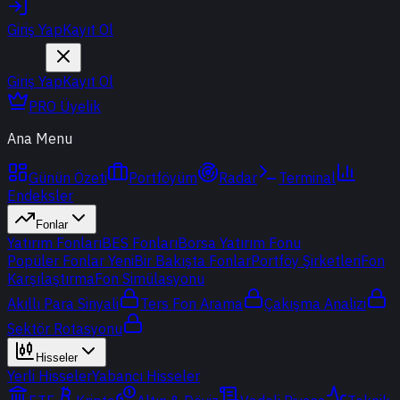
Giriş Yap
Kayıt Ol
Giriş Yap
Kayıt Ol
PRO Üyelik
Ana Menu
Günün Özeti
Portföyüm
Radar
Terminal
Endeksler
Fonlar
Yatırım Fonları
BES Fonları
Borsa Yatırım Fonu
Popüler Fonlar
Yeni
Bir Bakışta Fonlar
Portföy Şirketleri
Fon
Karşılaştırma
Fon Simülasyonu
Akıllı Para Sinyali
Ters Fon Arama
Çakışma Analizi
Sektör Rotasyonu
Hisseler
Yerli Hisseler
Yabancı Hisseler