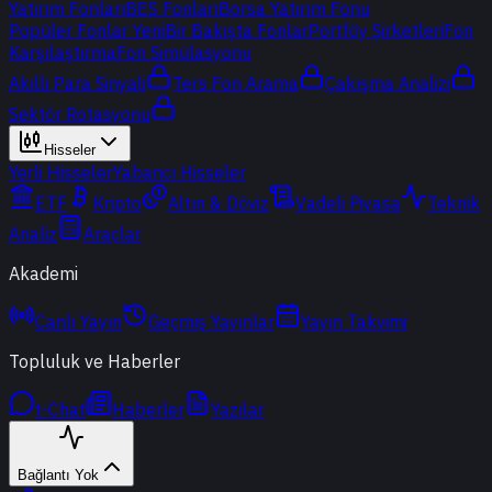
Yatırım Fonları
BES Fonları
Borsa Yatırım Fonu
Popüler Fonlar
Yeni
Bir Bakışta Fonlar
Portföy Şirketleri
Fon
Karşılaştırma
Fon Simülasyonu
Akıllı Para Sinyali
Ters Fon Arama
Çakışma Analizi
Sektör Rotasyonu
Hisseler
Yerli Hisseler
Yabancı Hisseler
ETF
Kripto
Altın & Döviz
Vadeli Piyasa
Teknik
Analiz
Araçlar
Akademi
Canlı Yayın
Geçmiş Yayınlar
Yayın Takvimi
Topluluk ve Haberler
t-Chat
Haberler
Yazılar
Bağlantı Yok