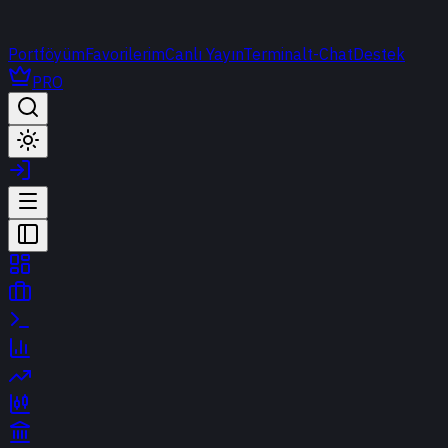
Portföyüm
Favorilerim
Canlı Yayın
Terminal
t-Chat
Destek
PRO